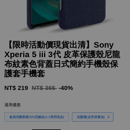
【限時活動價現貨出清】Sony
Xperia 5 iii 3代 皮革保護殼尼龍
布紋素色背蓋日式簡約手機殼保
護套手機套
NT$ 219
NT$ 365
-40%
適用優惠
會員消費累積10%回饋金(1:1等同現金)
加購禮(皮革保養油)