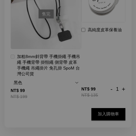
售完
高純度皮革保養油
加粗8mm斜背帶 手機掛繩 手機吊
繩 手機背帶 掛頸繩 側背帶 皮革
手機繩 吊繩掛片 免孔掛 SpoM 台
灣公司貨
-
+
NT$ 99
NT$ 99
NT$ 135
NT$ 199
加入購物車