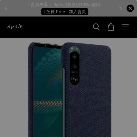
［ 會員專屬 ］ 每筆消費累積10%回饋金
［
[ 免費 Free ] 加入會員