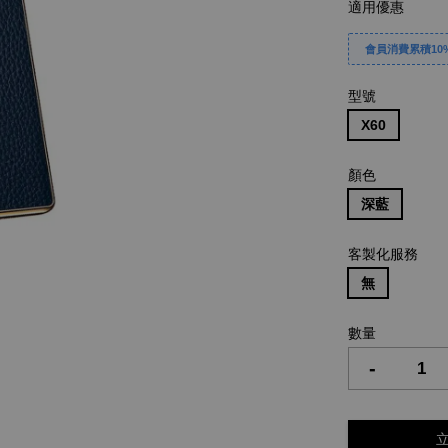
適用優惠
會員消費累積10%
型號
X60
顏色
深藍
客製化服務
無
數量
-
立