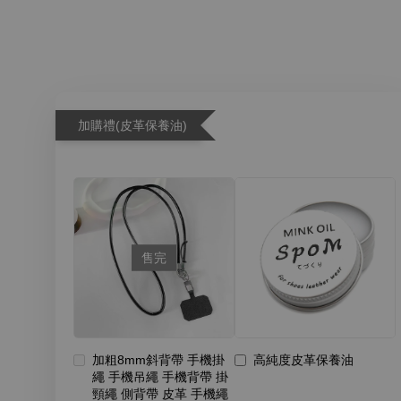
加購禮(皮革保養油)
售完
加粗8mm斜背帶 手機掛
高純度皮革保養油
繩 手機吊繩 手機背帶 掛
頸繩 側背帶 皮革 手機繩