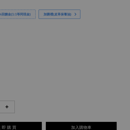
回饋金(1:1等同現金)
加購禮(皮革保養油)
+
 即 購 買
加入購物車