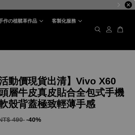
手作の植鞣革作品
客製化服務
活動價現貨出清】Vivo X60
頭層牛皮真皮貼合全包式手機
軟殼背蓋極致輕薄手感
NT$ 490
-40%