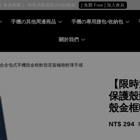
［ 會員專屬 ］ 每筆消費累積10%回饋金
[ 免費 Free ] 加入會員
手機の其他周邊商品
手機の專用腰包/收納包
關於我們
皮貼合全包式手機殼金框軟殼背蓋極致輕薄手感
【限時
保護殼
殼金框
NT$ 294