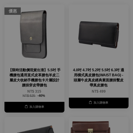
優惠
【限時活動價現貨出清】5.5吋 手
4.0吋 4.7吋 5.2吋 5.5吋 6.3吋 通
機腰包通用直式皮革腰包羊皮二
用橫式真皮腰包(WAIST BAG) -
層皮大收納手機腰包卡片層設計
頭層牛皮真皮經典素面腰掛繫皮
腰掛穿皮帶腰包
帶真皮腰包
NT$ 315
NT$ 499
NT$ 525
-40%
加入購物車
加入購物車