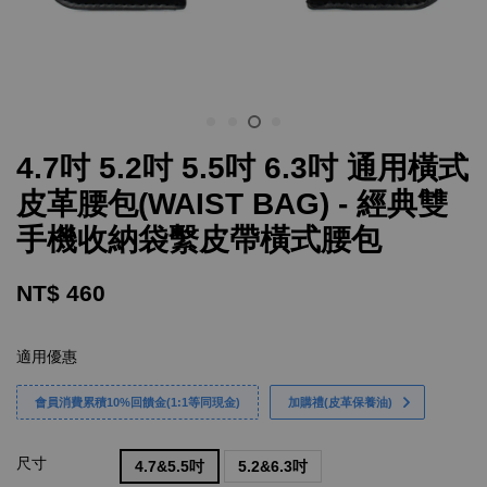
4.7吋 5.2吋 5.5吋 6.3吋 通用橫式
皮革腰包(WAIST BAG) - 經典雙
手機收納袋繫皮帶橫式腰包
NT$ 460
適用優惠
會員消費累積10%回饋金(1:1等同現金)
加購禮(皮革保養油)
尺寸
4.7&5.5吋
5.2&6.3吋