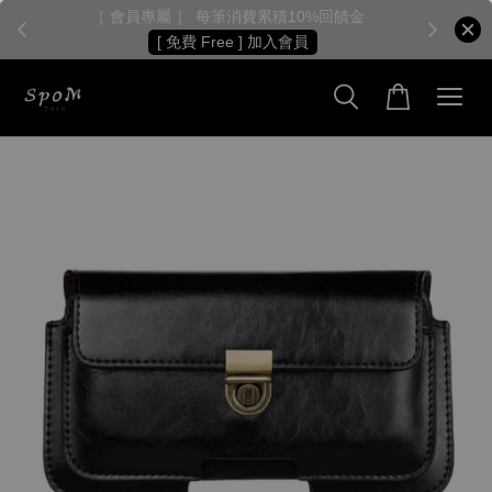
［ 會員專屬 ］ 每筆消費累積10%回饋金
［
[ 免費 Free ] 加入會員