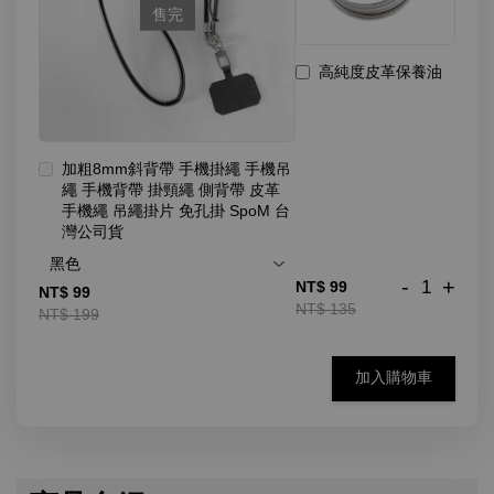
售完
高純度皮革保養油
加粗8mm斜背帶 手機掛繩 手機吊
繩 手機背帶 掛頸繩 側背帶 皮革
手機繩 吊繩掛片 免孔掛 SpoM 台
灣公司貨
-
+
NT$ 99
NT$ 99
NT$ 135
NT$ 199
加入購物車