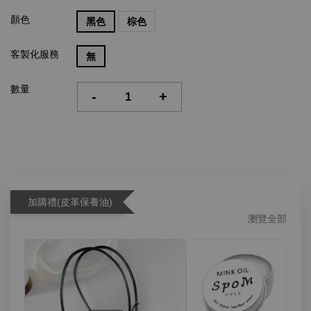
顏色
黑色
棕色
客製化服務
無
數量
-
+
加購禮(皮革保養油)
瀏覽全部