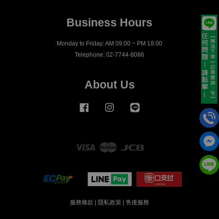
Business Hours
Monday to Friday: AM 09:00 ~ PM 18:00
Telephone: 02-7744-8086
About Us
Facebook
Instagram
Line
Visa
Master
JCB
服務條款
|
隱私政策
|
售後服務