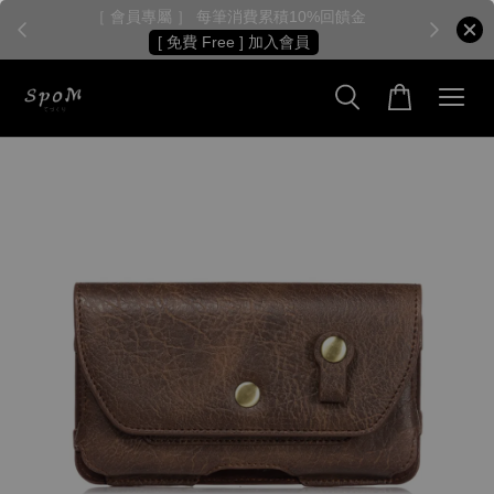
［ 會員專屬 ］ 每筆消費累積10%回饋金
［
[ 免費 Free ] 加入會員