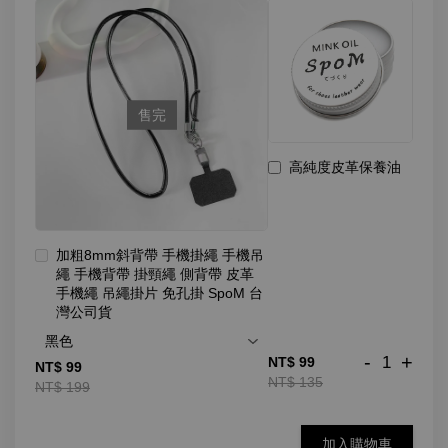
售完
高純度皮革保養油
加粗8mm斜背帶 手機掛繩 手機吊
繩 手機背帶 掛頸繩 側背帶 皮革
手機繩 吊繩掛片 免孔掛 SpoM 台
灣公司貨
-
+
NT$ 99
NT$ 99
NT$ 135
NT$ 199
加入購物車