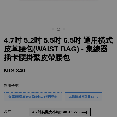
4.7吋 5.2吋 5.5吋 6.5吋 通用橫式
皮革腰包(WAIST BAG) - 集線器
插卡腰掛繫皮帶腰包
NT$ 340
適用優惠
會員消費累積10%回饋金(1:1等同現金)
加購禮(皮革保養油)
尺寸
4.7吋裝機大小約(140x85x20mm)