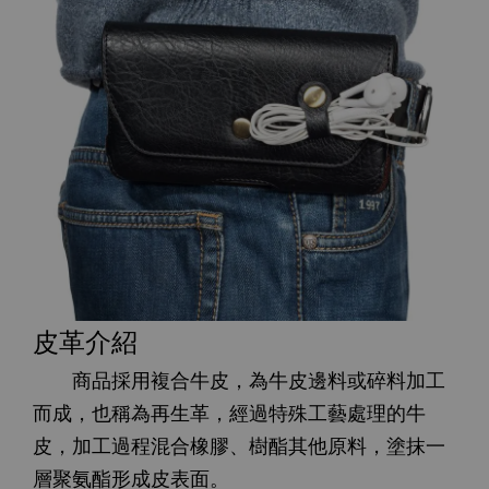
皮革介紹
商品採用複合牛皮，為牛皮邊料或碎料加工
而成，也稱為再生革，經過特殊工藝處理的牛
皮，加工過程混合橡膠、樹酯其他原料，塗抹一
層聚氨酯形成皮表面。