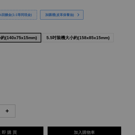
回饋金(1:1等同現金)
加購禮(皮革保養油)
(140x75x15mm)
5.5吋裝機大小約(158x85x15mm)
+
 即 購 買
加入購物車