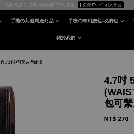
［ 會員專屬 ］ 每筆消費累積10%回饋金
[ 免費 Free ] 加入會員
手機の其他周邊商品
手機の專用腰包/收納包
關於我們
枝紋皮紋直式腰包可繫皮帶腰掛
4.7吋
(WAI
包可繫
NT$ 270