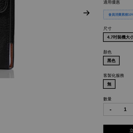
適用優惠
會員消費累積10%
尺寸
4.7吋裝機大小約
顏色
黑色
客製化服務
無
數量
-
立