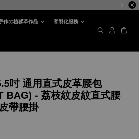
手作の植鞣革作品
客製化服務
 5.5吋 通用直式皮革腰包
ST BAG) - 荔枝紋皮紋直式腰
皮帶腰掛