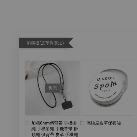
加購禮(皮革保養油)
售完
加粗8mm斜背帶 手機掛
高純度皮革保養油
繩 手機吊繩 手機背帶 掛
頸繩 側背帶 皮革 手機繩