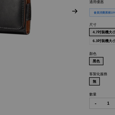
適用優惠
會員消費累積10%
尺寸
4.7吋裝機大小約
6.3吋裝機大小約
顏色
黑色
客製化服務
無
數量
-