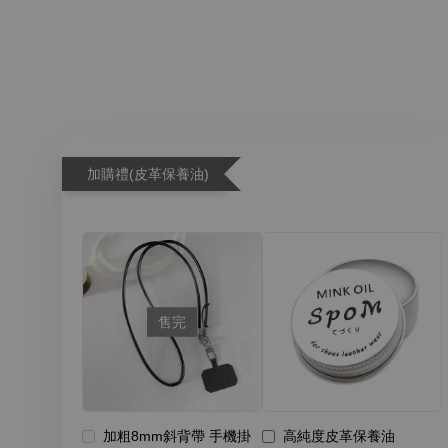
加購禮(皮革保養油)
售完
加粗8mm斜背帶 手機掛
高純度皮革保養油