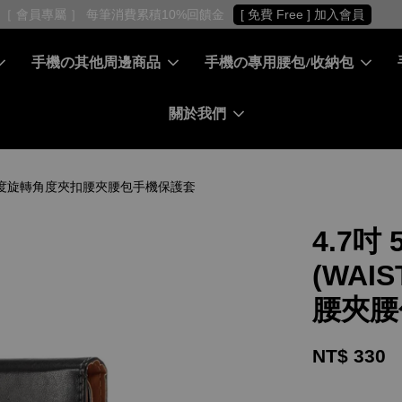
［ 會員專屬 ］ 每筆消費累積10%回饋金
[ 免費 Free ] 加入會員
手機の其他周邊商品
手機の專用腰包/收納包
關於我們
 - 360度旋轉角度夾扣腰夾腰包手機保護套
4.7吋
(WAI
腰夾腰
NT$ 330