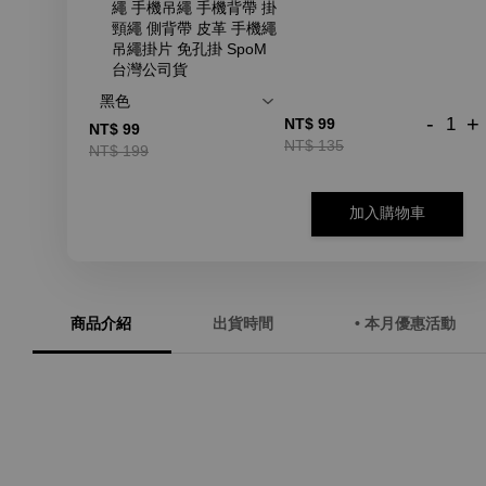
繩 手機吊繩 手機背帶 掛
頸繩 側背帶 皮革 手機繩
吊繩掛片 免孔掛 SpoM
台灣公司貨
-
+
NT$ 99
NT$ 99
NT$ 135
NT$ 199
加入購物車
商品介紹
出貨時間
• 本月優惠活動