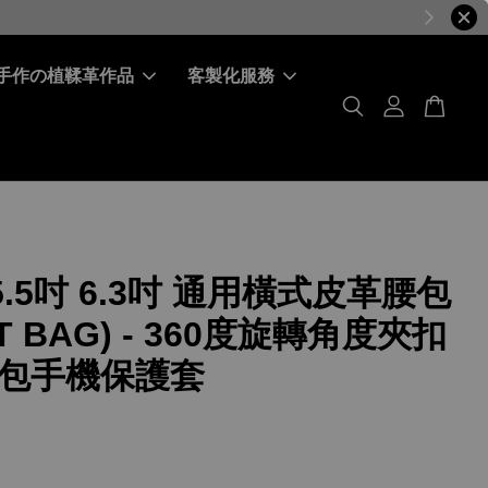
手作の植鞣革作品
客製化服務
 5.5吋 6.3吋 通用橫式皮革腰包
ST BAG) - 360度旋轉角度夾扣
包手機保護套