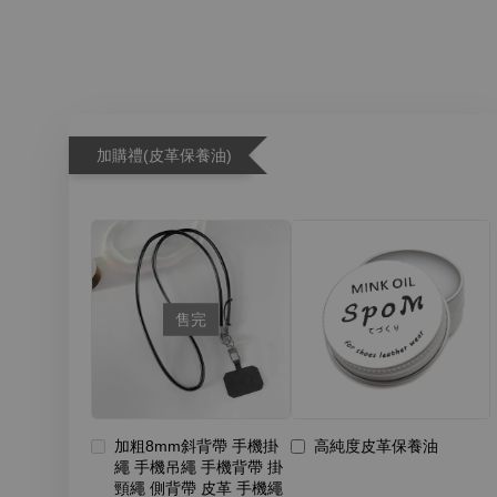
加購禮(皮革保養油)
售完
加粗8mm斜背帶 手機掛
高純度皮革保養油
繩 手機吊繩 手機背帶 掛
頸繩 側背帶 皮革 手機繩