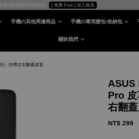
［ 會員專屬 ］ 每筆消費累積10%回饋金
[ 免費 Free ] 加入會員
手機の其他周邊商品
手機の專用腰包/收納包
關於我們
UCKLE) - 扣帶左右翻蓋皮套
ASUS 
Pro 
右翻蓋
NT$ 299