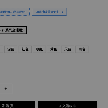
回饋金(1:1等同現金)
加購禮(皮革保養油)
 5 (5系列全通用)
啡
深藍
紅色
玫紅
黃色
天藍
白色
+
 即 購 買
加入購物車