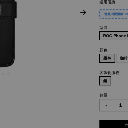
適用優惠
會員消費累積10%
型號
ROG Phone
顏色
黑色
咖
客製化服務
無
數量
-
立