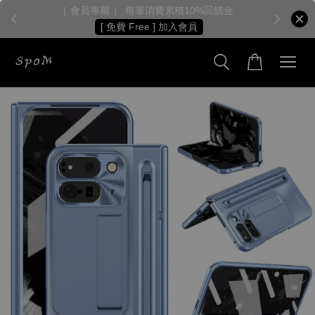
［ 會員專屬 ］ 每筆消費累積10%回饋金
［
[ 免費 Free ] 加入會員