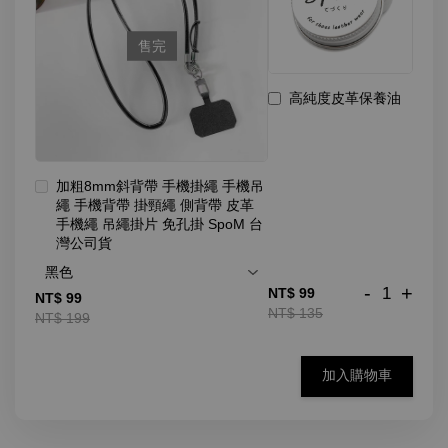
售完
高純度皮革保養油
加粗8mm斜背帶 手機掛繩 手機吊
繩 手機背帶 掛頸繩 側背帶 皮革
手機繩 吊繩掛片 免孔掛 SpoM 台
灣公司貨
-
+
NT$ 99
NT$ 99
NT$ 135
NT$ 199
加入購物車