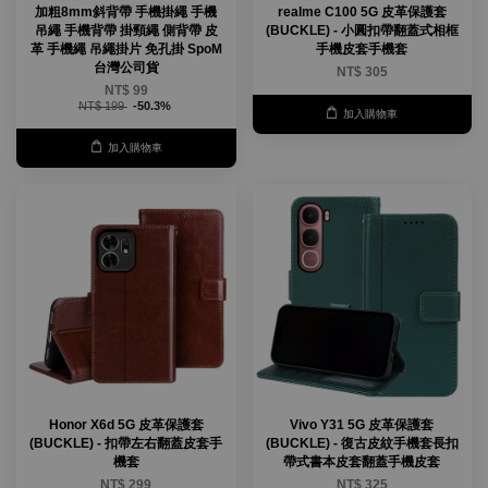
加粗8mm斜背帶 手機掛繩 手機
realme C100 5G 皮革保護套
吊繩 手機背帶 掛頸繩 側背帶 皮
(BUCKLE) - 小圓扣帶翻蓋式相框
革 手機繩 吊繩掛片 免孔掛 SpoM
手機皮套手機套
台灣公司貨
NT$ 305
NT$ 99
NT$ 199
-50.3%
加入購物車
加入購物車
Honor X6d 5G 皮革保護套
Vivo Y31 5G 皮革保護套
(BUCKLE) - 扣帶左右翻蓋皮套手
(BUCKLE) - 復古皮紋手機套長扣
機套
帶式書本皮套翻蓋手機皮套
NT$ 299
NT$ 325