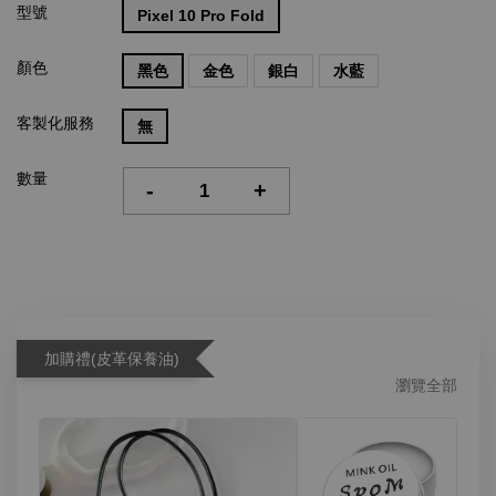
型號
Pixel 10 Pro Fold
顏色
黑色
金色
銀白
水藍
客製化服務
無
數量
-
+
加購禮(皮革保養油)
瀏覽全部