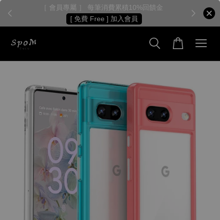
［ 會員專屬 ］ 每筆消費累積10%回饋金
［
[ 免費 Free ] 加入會員