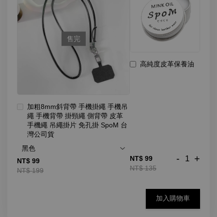
售完
高純度皮革保養油
加粗8mm斜背帶 手機掛繩 手機吊
繩 手機背帶 掛頸繩 側背帶 皮革
手機繩 吊繩掛片 免孔掛 SpoM 台
灣公司貨
-
+
NT$ 99
NT$ 99
NT$ 135
NT$ 199
加入購物車