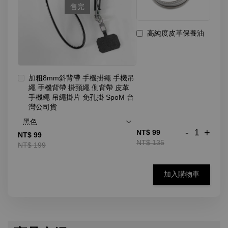
售完
高純度皮革保養油
加粗8mm斜背帶 手機掛繩 手機吊
繩 手機背帶 掛頸繩 側背帶 皮革
手機繩 吊繩掛片 免孔掛 SpoM 台
灣公司貨
-
+
NT$ 99
NT$ 99
NT$ 135
NT$ 199
加入購物車