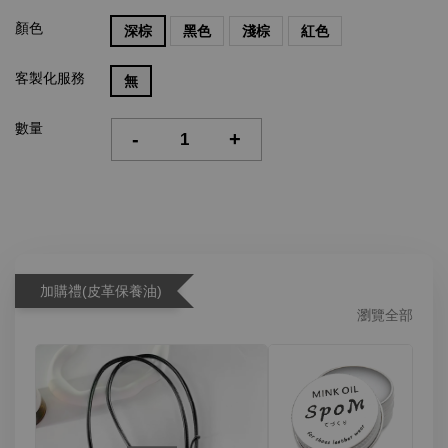
顏色
深棕
黑色
淺棕
紅色
客製化服務
無
數量
-
+
加購禮(皮革保養油)
瀏覽全部