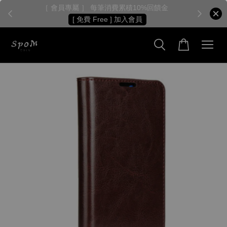
［ 會員專屬 ］ 每筆消費累積10%回饋金
［
[ 免費 Free ] 加入會員