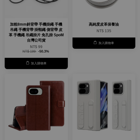
加粗8mm斜背帶 手機掛繩 手機
高純度皮革保養油
吊繩 手機背帶 掛頸繩 側背帶 皮
NT$ 135
革 手機繩 吊繩掛片 免孔掛 SpoM
台灣公司貨
加入購物車
NT$ 99
NT$ 199
-50.3%
加入購物車