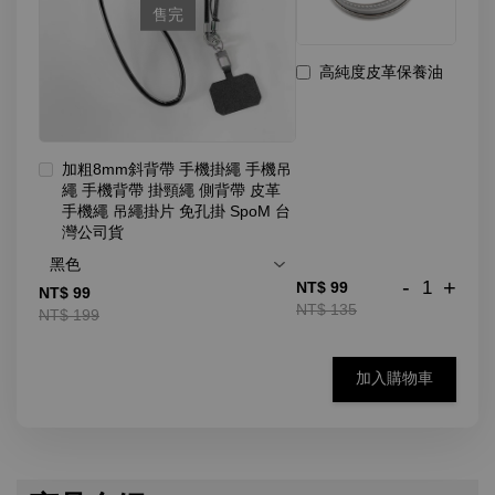
售完
高純度皮革保養油
加粗8mm斜背帶 手機掛繩 手機吊
繩 手機背帶 掛頸繩 側背帶 皮革
手機繩 吊繩掛片 免孔掛 SpoM 台
灣公司貨
-
+
NT$ 99
NT$ 99
NT$ 135
NT$ 199
加入購物車