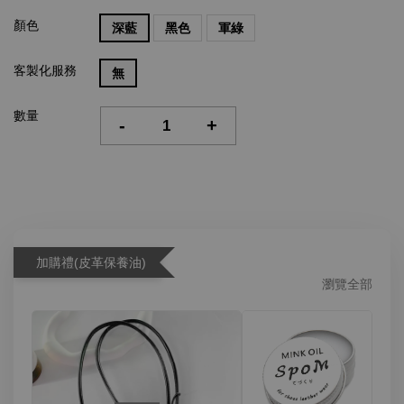
顏色
深藍
黑色
軍綠
客製化服務
無
數量
-
+
加購禮(皮革保養油)
瀏覽全部