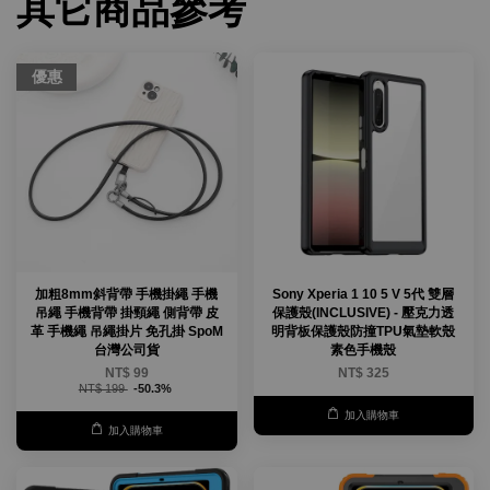
其它商品參考
優惠
加粗8mm斜背帶 手機掛繩 手機
Sony Xperia 1 10 5 V 5代 雙層
吊繩 手機背帶 掛頸繩 側背帶 皮
保護殼(INCLUSIVE) - 壓克力透
革 手機繩 吊繩掛片 免孔掛 SpoM
明背板保護殼防撞TPU氣墊軟殼
台灣公司貨
素色手機殼
NT$ 99
NT$ 325
NT$ 199
-50.3%
加入購物車
加入購物車