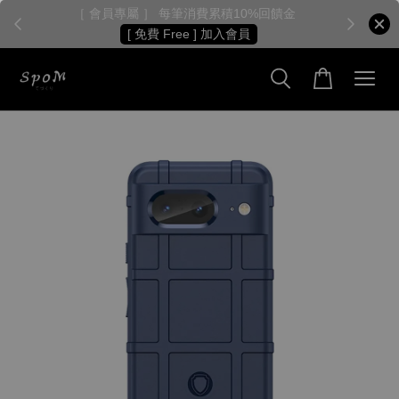
［ 會員專屬 ］ 每筆消費累積10%回饋金
［
[ 免費 Free ] 加入會員