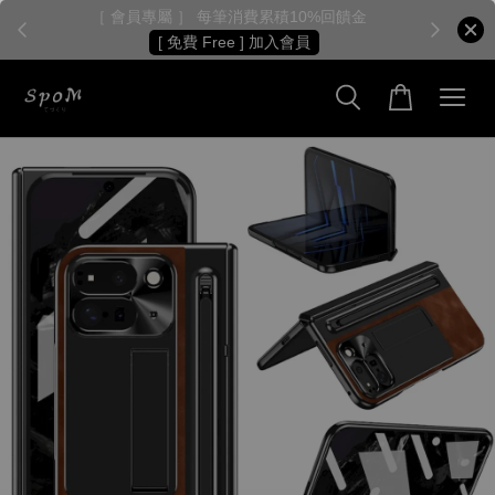
［ 會員專屬 ］ 每筆消費累積10%回饋金
［
[ 免費 Free ] 加入會員