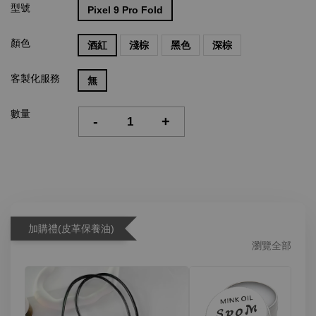
型號
Pixel 9 Pro Fold
顏色
酒紅
淺棕
黑色
深棕
客製化服務
無
數量
-
+
加購禮(皮革保養油)
瀏覽全部