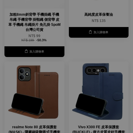
加粗8mm斜背帶 手機掛繩 手機
高純度皮革保養油
吊繩 手機背帶 掛頸繩 側背帶 皮
NT$ 135
革 手機繩 吊繩掛片 免孔掛 SpoM
台灣公司貨
加入購物車
NT$ 99
NT$ 199
-50.3%
加入購物車
realme Note 80 皮革保護套
Vivo X300 FE 皮革保護套
(MASK) - 隱藏磁吸翻蓋式手機套
(BUCKLE) - 復古皮質皮紋手機套