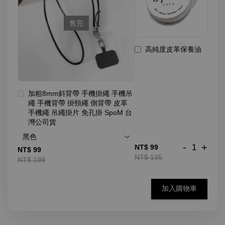
售完
高純度皮革保養油
加粗8mm斜背帶 手機掛繩 手機吊
繩 手機背帶 掛頸繩 側背帶 皮革
手機繩 吊繩掛片 免孔掛 SpoM 台
灣公司貨
-
+
NT$ 99
NT$ 99
NT$ 135
NT$ 199
加入購物車