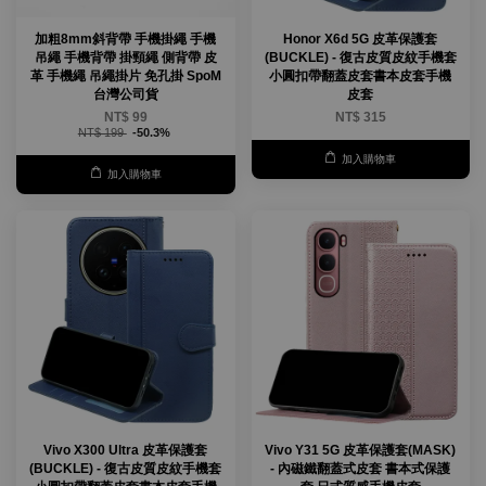
加粗8mm斜背帶 手機掛繩 手機
Honor X6d 5G 皮革保護套
吊繩 手機背帶 掛頸繩 側背帶 皮
(BUCKLE) - 復古皮質皮紋手機套
革 手機繩 吊繩掛片 免孔掛 SpoM
小圓扣帶翻蓋皮套書本皮套手機
台灣公司貨
皮套
NT$ 99
NT$ 315
NT$ 199
-50.3%
加入購物車
加入購物車
Vivo X300 Ultra 皮革保護套
Vivo Y31 5G 皮革保護套(MASK)
(BUCKLE) - 復古皮質皮紋手機套
- 內磁鐵翻蓋式皮套 書本式保護