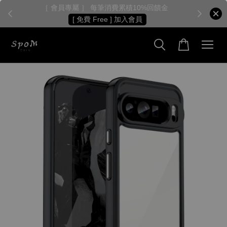
［ 會員專屬 ］ 每筆消費累積10%回饋金
［
[ 免費 Free ] 加入會員