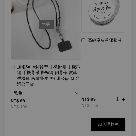
售完
高純度皮革保養油
加粗8mm斜背帶 手機掛繩 手機吊
繩 手機背帶 掛頸繩 側背帶 皮革
手機繩 吊繩掛片 免孔掛 SpoM 台
灣公司貨
-
+
NT$ 99
NT$ 99
NT$ 135
NT$ 199
加入購物車