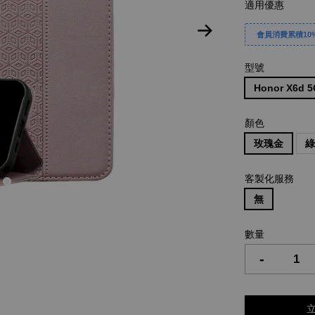
適用優惠
會員消費累積10%
型號
Honor X6d 
顏色
玫瑰金
客製化服務
無
數量
-
立