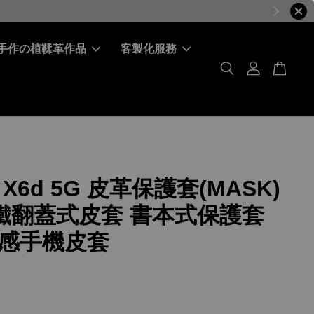
手作の植鞣革作品
客製化服務
r X6d 5G 皮革保護套(MASK)
磁鐵翻蓋式皮套 書本式保護套
感手機皮套