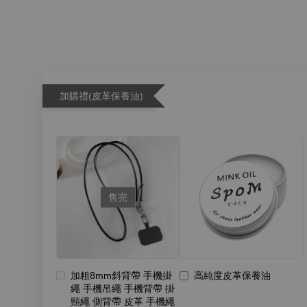
加購禮(皮革保養油)
售完
加粗8mm斜背帶 手機掛
高純度皮革保養油
繩 手機吊繩 手機背帶 掛
頸繩 側背帶 皮革 手機繩