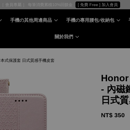
［ 會員專屬 ］ 每筆消費累積10%回饋金
[ 免費 Free ] 加入會員
手機の其他周邊商品
手機の專用腰包/收納包
關於我們
皮套 書本式保護套 日式質感手機皮套
Hono
- 內
日式質
NT$ 350