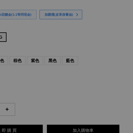
回饋金(1:1等同現金)
加購禮(皮革保養油)
5G
綠色
棕色
紫色
黑色
藍色
+
 即 購 買
加入購物車