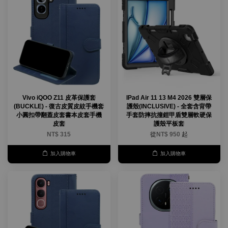
Vivo iQOO Z11 皮革保護套
IPad Air 11 13 M4 2026 雙層保
(BUCKLE) - 復古皮質皮紋手機套
護殼(INCLUSIVE) - 全套含背帶
小圓扣帶翻蓋皮套書本皮套手機
手套防摔抗撞鎧甲盾雙層軟硬保
皮套
護殼平板套
NT$ 315
從
NT$ 950
起
加入購物車
加入購物車