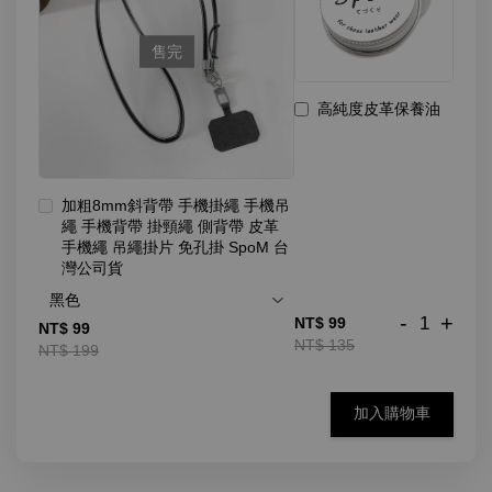
售完
高純度皮革保養油
加粗8mm斜背帶 手機掛繩 手機吊
繩 手機背帶 掛頸繩 側背帶 皮革
手機繩 吊繩掛片 免孔掛 SpoM 台
灣公司貨
-
+
NT$ 99
NT$ 99
NT$ 135
NT$ 199
加入購物車