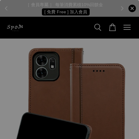
［ 會員專屬 ］ 每筆消費累積10%回饋金
［
[ 免費 Free ] 加入會員