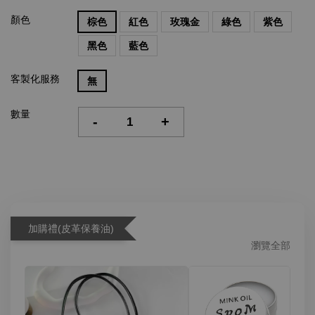
顏色
棕色
紅色
玫瑰金
綠色
紫色
黑色
藍色
客製化服務
無
數量
-
+
加購禮(皮革保養油)
瀏覽全部