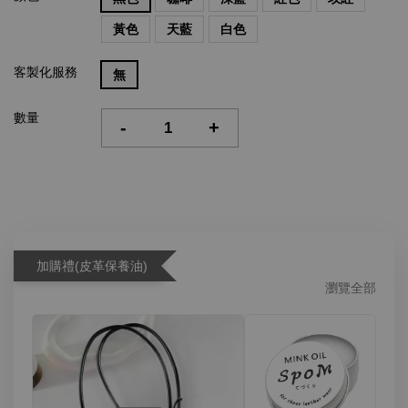
黃色
天藍
白色
客製化服務
無
數量
-
+
加購禮(皮革保養油)
瀏覽全部