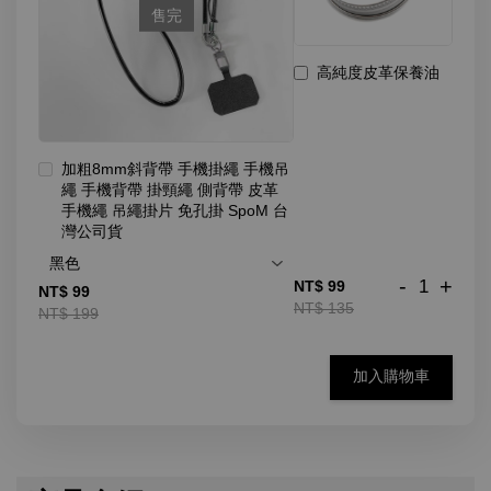
售完
高純度皮革保養油
加粗8mm斜背帶 手機掛繩 手機吊
繩 手機背帶 掛頸繩 側背帶 皮革
手機繩 吊繩掛片 免孔掛 SpoM 台
灣公司貨
-
+
NT$ 99
NT$ 99
NT$ 135
NT$ 199
加入購物車