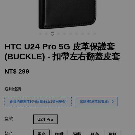
HTC U24 Pro 5G 皮革保護套
(BUCKLE) - 扣帶左右翻蓋皮套
NT$ 299
適用優惠
會員消費累積10%回饋金(1:1等同現金)
加購禮(皮革保養油)
型號
U24 Pro
顏色
黑色
咖啡
深藍
紅色
玫紅