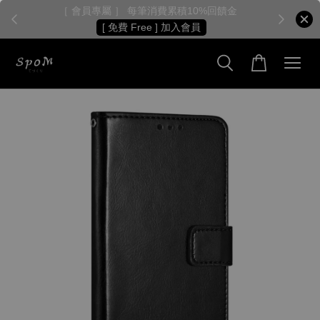
［ 會員專屬 ］ 每筆消費累積10%回饋金
［
[ 免費 Free ] 加入會員