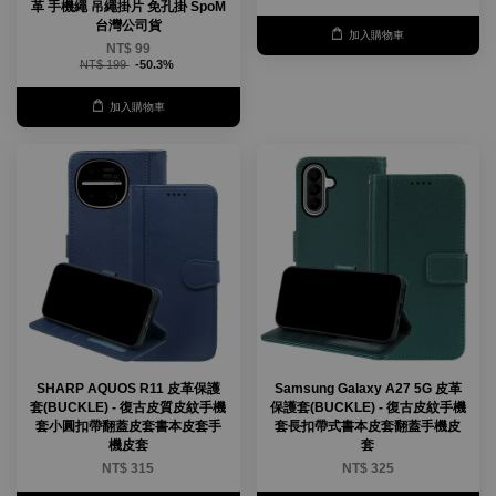
革 手機繩 吊繩掛片 免孔掛 SpoM
台灣公司貨
加入購物車
NT$ 99
NT$ 199
-50.3%
加入購物車
SHARP AQUOS R11 皮革保護
Samsung Galaxy A27 5G 皮革
套(BUCKLE) - 復古皮質皮紋手機
保護套(BUCKLE) - 復古皮紋手機
套小圓扣帶翻蓋皮套書本皮套手
套長扣帶式書本皮套翻蓋手機皮
機皮套
套
NT$ 315
NT$ 325