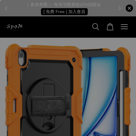
［ 會員專屬 ］ 每筆消費累積10%回饋金
［
[ 免費 Free ] 加入會員