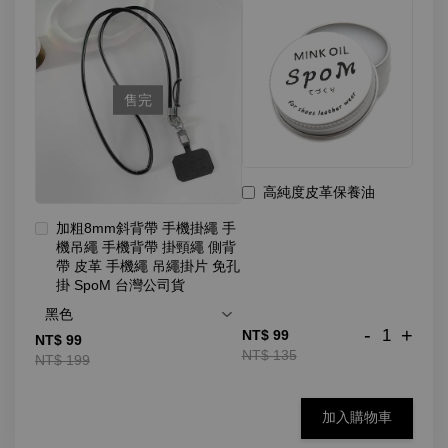
售完
高純度皮革保養油
加粗8mm斜背帶 手機掛繩 手
機吊繩 手機背帶 掛頸繩 側背
帶 皮革 手機繩 吊繩掛片 免孔
掛 SpoM 台灣公司貨
-
+
NT$ 99
NT$ 99
NT$ 135
NT$ 199
加入購物車