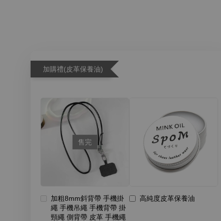
加購禮(皮革保養油)
售完
加粗8mm斜背帶 手機掛
高純度皮革保養油
繩 手機吊繩 手機背帶 掛
頸繩 側背帶 皮革 手機繩