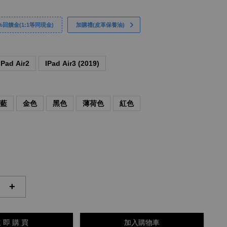
回饋金(1:1等同現金)
加購禮(皮革保養油)
IPad Air2
IPad Air3 (2019)
深藍
金色
黑色
薄荷色
紅色
+
 即 購 買
加入購物車