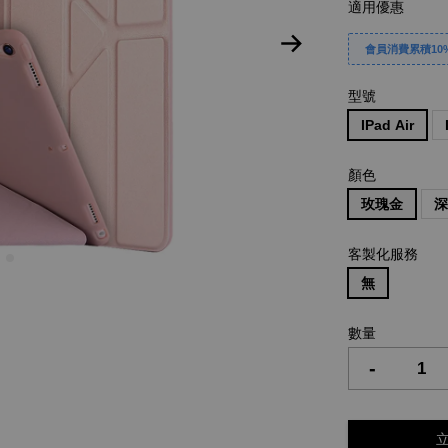
適用優惠
會員消費累積10%
型號
IPad Air
顏色
玫瑰金
客製化服務
無
數量
-
立