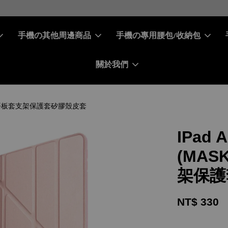
［ 會員專屬 ］ 每筆消費累積10%回饋金
[ 免費 Free ] 加入會員
手機の其他周邊商品
手機の專用腰包/收納包
關於我們
變翻蓋式平板套支架保護套矽膠殼皮套
IPad 
(MAS
架保護
NT$ 330