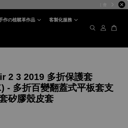
手作の植鞣革作品
客製化服務
Air 2 3 2019 多折保護套
K) - 多折百變翻蓋式平板套支
套矽膠殼皮套