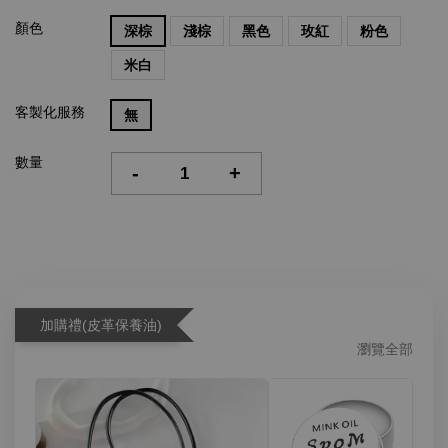
顏色
深棕
淺棕
黑色
玫紅
粉色
米白
客製化服務
無
數量
-
+
加購禮(皮革保養油)
瀏覽全部