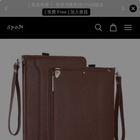
［ 會員專屬 ］ 每筆消費累積10%回饋金
［
[ 免費 Free ] 加入會員