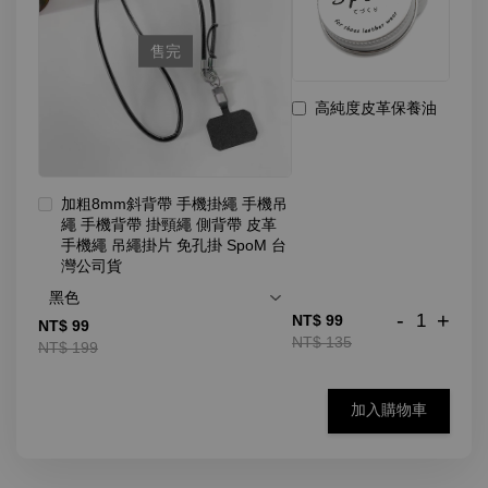
售完
高純度皮革保養油
加粗8mm斜背帶 手機掛繩 手機吊
繩 手機背帶 掛頸繩 側背帶 皮革
手機繩 吊繩掛片 免孔掛 SpoM 台
灣公司貨
-
+
NT$ 99
NT$ 99
NT$ 135
NT$ 199
加入購物車