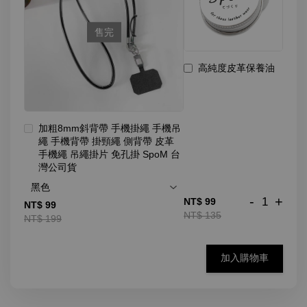
售完
高純度皮革保養油
加粗8mm斜背帶 手機掛繩 手機吊
繩 手機背帶 掛頸繩 側背帶 皮革
手機繩 吊繩掛片 免孔掛 SpoM 台
灣公司貨
-
+
NT$ 99
NT$ 99
NT$ 135
NT$ 199
加入購物車