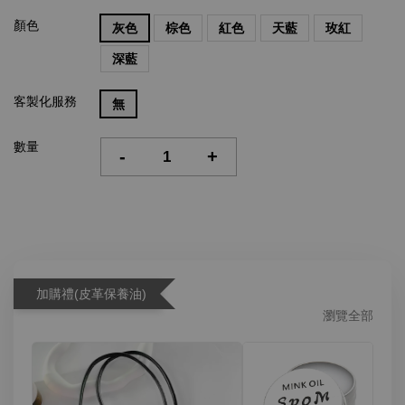
顏色
灰色
棕色
紅色
天藍
玫紅
深藍
客製化服務
無
數量
-
+
加購禮(皮革保養油)
瀏覽全部