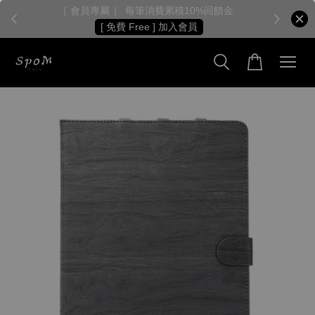
［ 會員專屬 ］ 每筆消費累積10%回饋金
［
[ 免費 Free ] 加入會員