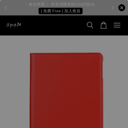
［ 會員專屬 ］ 每筆消費累積10%回饋金
［
[ 免費 Free ] 加入會員