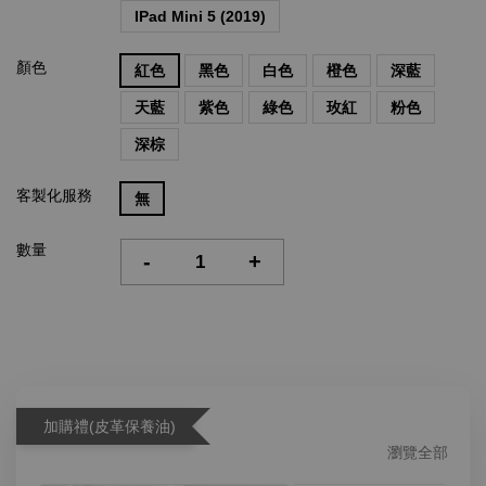
IPad Mini 5 (2019)
顏色
紅色
黑色
白色
橙色
深藍
天藍
紫色
綠色
玫紅
粉色
深棕
客製化服務
無
數量
-
+
加購禮(皮革保養油)
瀏覽全部