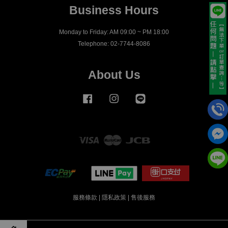
Business Hours
Monday to Friday: AM 09:00 ~ PM 18:00
Telephone: 02-7744-8086
About Us
Facebook
Instagram
Line
Visa
Master
JCB
服務條款
|
隱私政策
|
售後服務