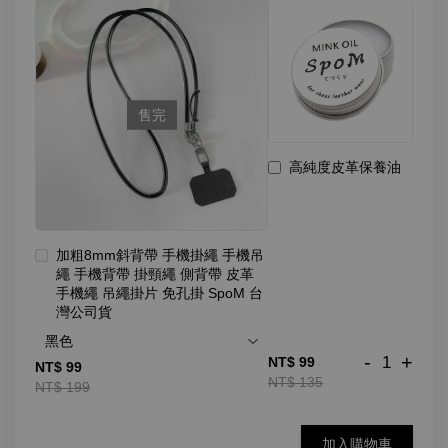
售完
高純度皮革保養油
加粗8mm斜背帶 手機掛繩 手機吊
繩 手機背帶 掛頸繩 側背帶 皮革
手機繩 吊繩掛片 免孔掛 SpoM 台
灣公司貨
-
+
NT$ 99
NT$ 99
NT$ 135
NT$ 199
加入購物車