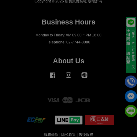
Copyright © 2026 斯寶恩實業社 版權所有
Business Hours
Monday to Friday: AM 09:00 ~ PM 18:00
Telephone: 02-7744-8086
About Us
Facebook
Instagram
Line
Visa
Master
JCB
服務條款
|
隱私政策
|
售後服務