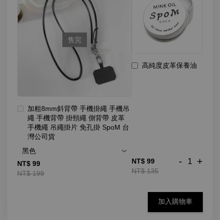
售完
高純度皮革保養油
加粗8mm斜背帶 手機掛繩 手機吊
繩 手機背帶 掛頸繩 側背帶 皮革
手機繩 吊繩掛片 免孔掛 SpoM 台
灣公司貨
-
+
NT$ 99
NT$ 99
NT$ 135
NT$ 199
加入購物車