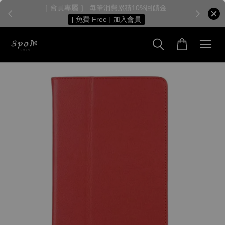
［ 會員專屬 ］ 每筆消費累積10%回饋金
［
[ 免費 Free ] 加入會員