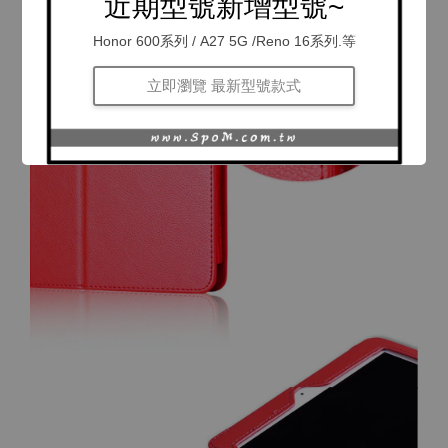
近期型號新增型號~
Honor 600系列 / A27 5G /Reno 16系列.等
立即瀏覽 最新型號款式