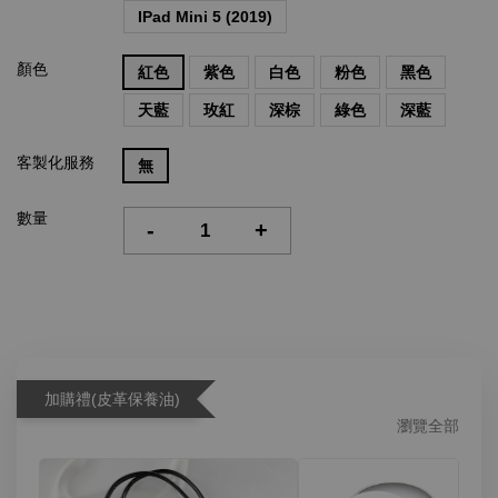
IPad Mini 5 (2019)
顏色
紅色
紫色
白色
粉色
黑色
天藍
玫紅
深棕
綠色
深藍
客製化服務
無
數量
-
+
加購禮(皮革保養油)
瀏覽全部