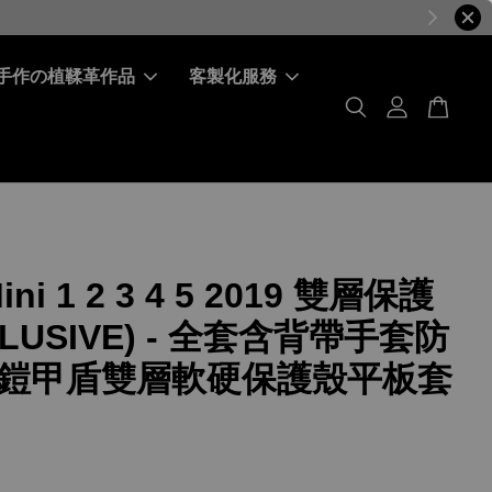
手作の植鞣革作品
客製化服務
Mini 1 2 3 4 5 2019 雙層保護
CLUSIVE) - 全套含背帶手套防
鎧甲盾雙層軟硬保護殼平板套