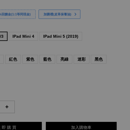
回饋金(1:1等同現金)
加購禮(皮革保養油)
/3
IPad Mini 4
IPad Mini 5 (2019)
紅
紅色
紫色
藍色
亮綠
迷彩
黑色
+
 即 購 買
加入購物車