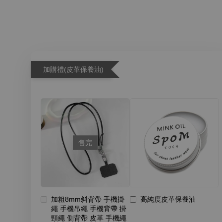
加購禮(皮革保養油)
售完
加粗8mm斜背帶 手機掛
高純度皮革保養油
繩 手機吊繩 手機背帶 掛
頸繩 側背帶 皮革 手機繩