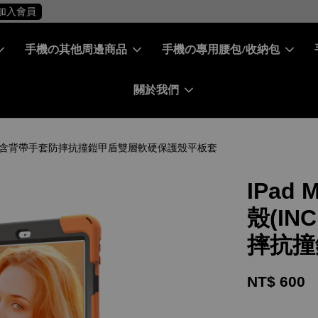
［ 會員專屬 ］ 每筆消費累積10%回饋金
[ 免費 Free ] 加入會員
手機の其他周邊商品
手機の專用腰包/收納包
關於我們
SIVE) - 全套含背帶手套防摔抗撞鎧甲盾雙層軟硬保護殼平板套
IPad 
殼(IN
摔抗撞
NT$ 600