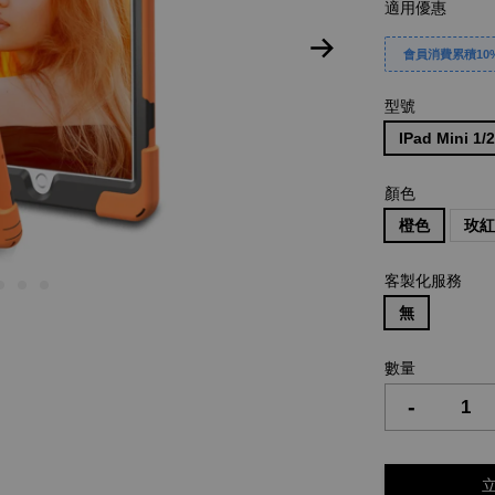
適用優惠
會員消費累積10%
型號
IPad Mini 1/2
顏色
橙色
玫
客製化服務
無
數量
-
立