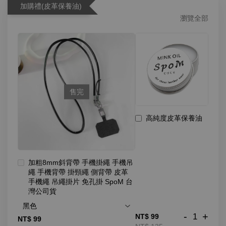
加購禮(皮革保養油)
瀏覽全部
售完
高純度皮革保養油
加粗8mm斜背帶 手機掛繩 手機吊
繩 手機背帶 掛頸繩 側背帶 皮革
手機繩 吊繩掛片 免孔掛 SpoM 台
灣公司貨
-
+
NT$ 99
NT$ 99