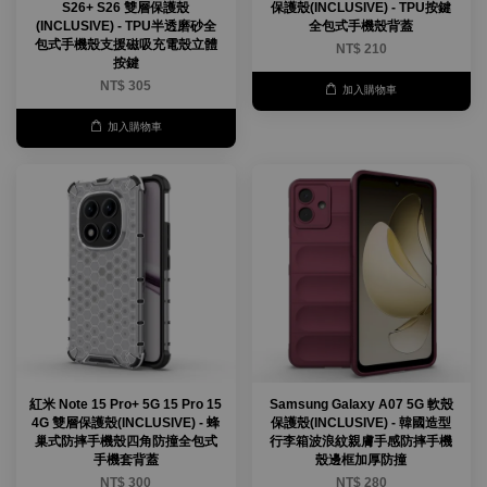
S26+ S26 雙層保護殼
保護殼(INCLUSIVE) - TPU按鍵
(INCLUSIVE) - TPU半透磨砂全
全包式手機殼背蓋
包式手機殼支援磁吸充電殼立體
NT$ 210
按鍵
NT$ 305
加入購物車
加入購物車
紅米 Note 15 Pro+ 5G 15 Pro 15
Samsung Galaxy A07 5G 軟殼
4G 雙層保護殼(INCLUSIVE) - 蜂
保護殼(INCLUSIVE) - 韓國造型
巢式防摔手機殼四角防撞全包式
行李箱波浪紋親膚手感防摔手機
手機套背蓋
殼邊框加厚防撞
NT$ 300
NT$ 280