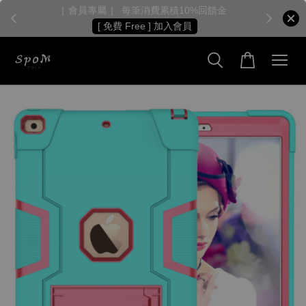
［ 會員專屬 ］ 每筆消費累積10%回饋金
［
[ 免費 Free ] 加入會員