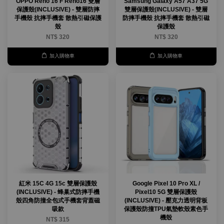
OPPO Reno 16 F Reno16 雙層
Samsung Galaxy A57 A37 5G
保護殼(INCLUSIVE) - 雙層防摔
雙層保護殼(INCLUSIVE) - 雙層
手機殼 抗摔手機套 散熱引磁保護
防摔手機殼 抗摔手機套 散熱引磁
殼
保護殼
NT$ 320
NT$ 320
加入購物車
加入購物車
紅米 15C 4G 15c 雙層保護殼
Google Pixel 10 Pro XL /
(INCLUSIVE) - 蜂巢式防摔手機
Pixel10 5G 雙層保護殼
殼四角防撞全包式手機套背蓋磁
(INCLUSIVE) - 壓克力透明背板
吸款
保護殼防撞TPU氣墊軟殼素色手
機殼
NT$ 315