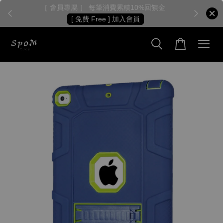
［ 會員專屬 ］ 每筆消費累積10%回饋金
［
[ 免費 Free ] 加入會員