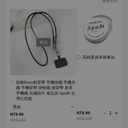
瀏覽全部
售完
高純度皮革保養油
加粗8mm斜背帶 手機掛繩 手機吊
繩 手機背帶 掛頸繩 側背帶 皮革
手機繩 吊繩掛片 免孔掛 SpoM 台
灣公司貨
-
+
NT$ 99
NT$ 99
NT$ 135
NT$ 199