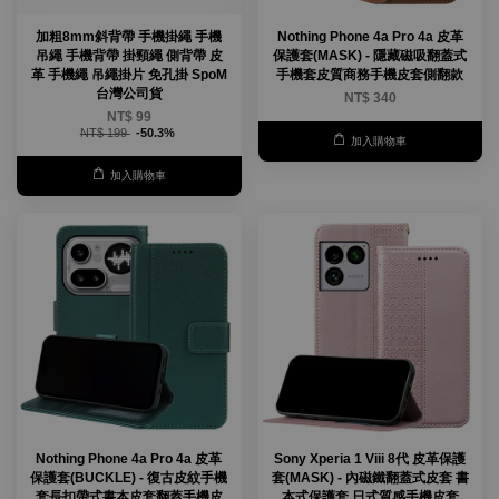
加粗8mm斜背帶 手機掛繩 手機
Nothing Phone 4a Pro 4a 皮革
吊繩 手機背帶 掛頸繩 側背帶 皮
保護套(MASK) - 隱藏磁吸翻蓋式
革 手機繩 吊繩掛片 免孔掛 SpoM
手機套皮質商務手機皮套側翻款
台灣公司貨
NT$ 340
NT$ 99
NT$ 199
-50.3%
加入購物車
加入購物車
Nothing Phone 4a Pro 4a 皮革
Sony Xperia 1 Viii 8代 皮革保護
保護套(BUCKLE) - 復古皮紋手機
套(MASK) - 內磁鐵翻蓋式皮套 書
套長扣帶式書本皮套翻蓋手機皮
本式保護套 日式質感手機皮套