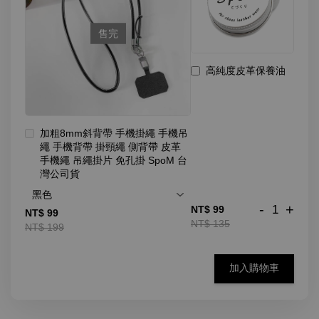
售完
高純度皮革保養油
加粗8mm斜背帶 手機掛繩 手機吊
繩 手機背帶 掛頸繩 側背帶 皮革
手機繩 吊繩掛片 免孔掛 SpoM 台
灣公司貨
-
+
NT$ 99
NT$ 99
NT$ 135
NT$ 199
加入購物車