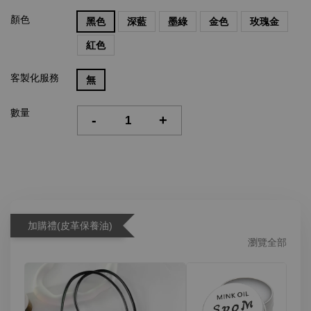
顏色
黑色
深藍
墨綠
金色
玫瑰金
紅色
客製化服務
無
數量
-
+
加購禮(皮革保養油)
瀏覽全部