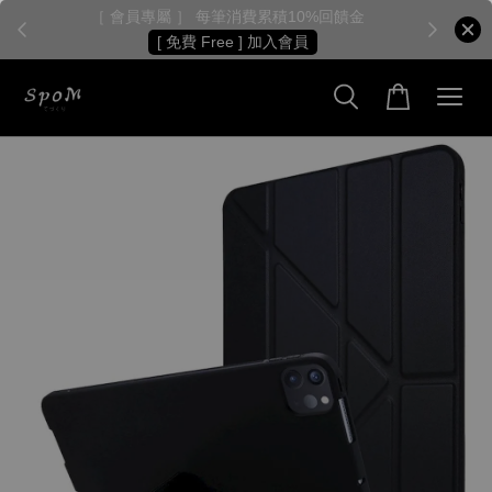
［ 會員專屬 ］ 每筆消費累積10%回饋金
［
[ 免費 Free ] 加入會員