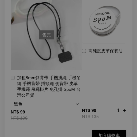
售完
高純度皮革保養油
加粗8mm斜背帶 手機掛繩 手機吊
繩 手機背帶 掛頸繩 側背帶 皮革
手機繩 吊繩掛片 免孔掛 SpoM 台
灣公司貨
-
+
NT$ 99
NT$ 99
NT$ 135
NT$ 199
加入購物車