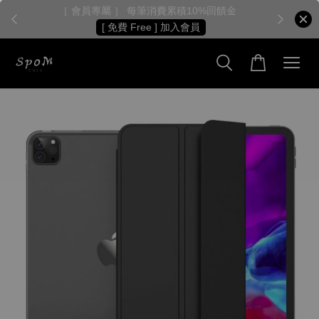
［ 會員專屬 ］ 每筆消費累積10%回饋金
［
[ 免費 Free ] 加入會員