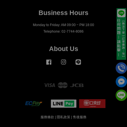
Business Hours
Monday to Friday: AM 09:00 ~ PM 18:00
Telephone: 02-7744-8086
About Us
Facebook
Instagram
Line
Visa
Master
JCB
服務條款
|
隱私政策
|
售後服務