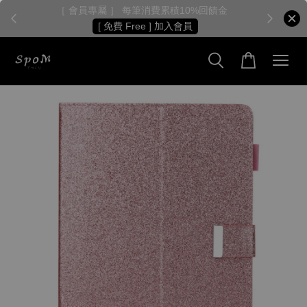
［ 會員專屬 ］ 每筆消費累積10%回饋金
［
[ 免費 Free ] 加入會員