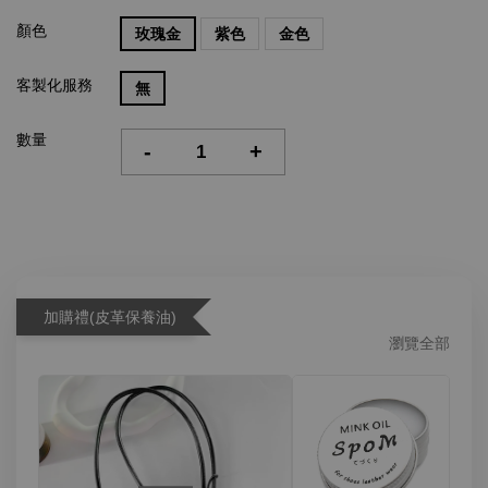
顏色
玫瑰金
紫色
金色
客製化服務
無
數量
-
+
加購禮(皮革保養油)
瀏覽全部