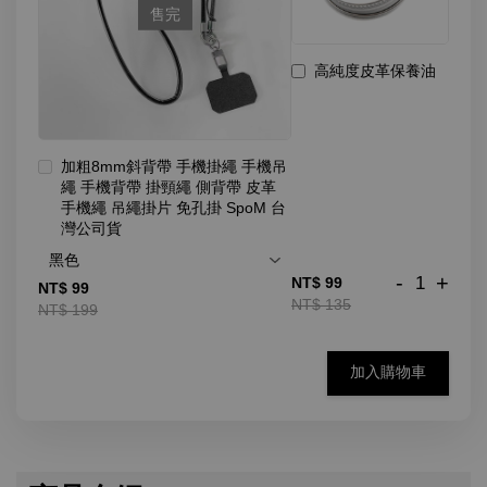
售完
高純度皮革保養油
加粗8mm斜背帶 手機掛繩 手機吊
繩 手機背帶 掛頸繩 側背帶 皮革
手機繩 吊繩掛片 免孔掛 SpoM 台
灣公司貨
-
+
NT$ 99
NT$ 99
NT$ 135
NT$ 199
加入購物車