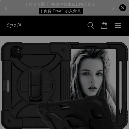
［ 會員專屬 ］ 每筆消費累積10%回饋金
［
[ 免費 Free ] 加入會員