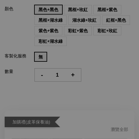
顏色
黑色+黑色
黑框+玫紅
黑框+紫色
黑框+湖水綠
湖水綠+玫紅
紅框+黑色
紫色+紫色
彩虹+紫色
彩虹+玫紅
彩虹+湖水綠
客製化服務
無
數量
-
+
加購禮(皮革保養油)
瀏覽全部