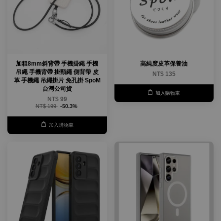
加粗8mm斜背帶 手機掛繩 手機
高純度皮革保養油
吊繩 手機背帶 掛頸繩 側背帶 皮
NT$ 135
革 手機繩 吊繩掛片 免孔掛 SpoM
台灣公司貨
加入購物車
NT$ 99
NT$ 199
-50.3%
加入購物車