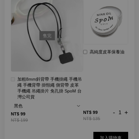
售完
高純度皮革保養油
加粗8mm斜背帶 手機掛繩 手機吊
繩 手機背帶 掛頸繩 側背帶 皮革
手機繩 吊繩掛片 免孔掛 SpoM 台
灣公司貨
-
+
NT$ 99
NT$ 99
NT$ 135
NT$ 199
加入購物車