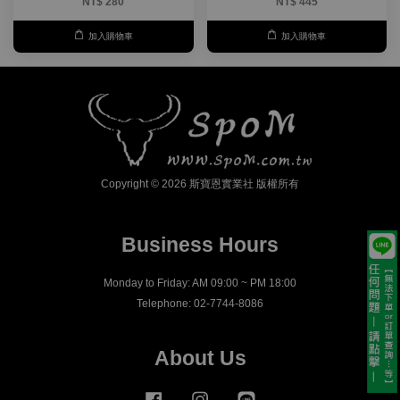
NT$ 280
NT$ 445
加入購物車
加入購物車
Copyright © 2026 斯寶恩實業社 版權所有
Business Hours
Monday to Friday: AM 09:00 ~ PM 18:00
Telephone: 02-7744-8086
About Us
Facebook
Instagram
Line