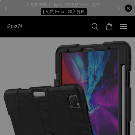
［ 會員專屬 ］ 每筆消費累積10%回饋金
［
[ 免費 Free ] 加入會員