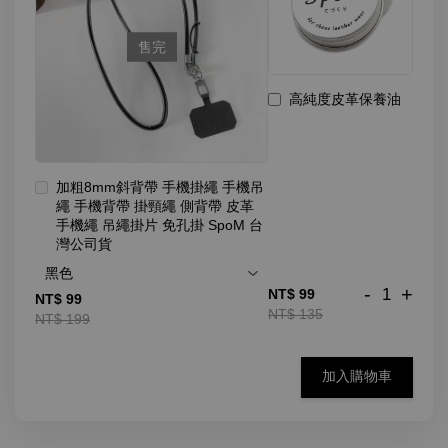
售完
高純度皮革保養油
加粗8mm斜背帶 手機掛繩 手機吊
繩 手機背帶 掛頸繩 側背帶 皮革
手機繩 吊繩掛片 免孔掛 SpoM 台
灣公司貨
-
+
NT$ 99
NT$ 99
NT$ 135
NT$ 199
加入購物車