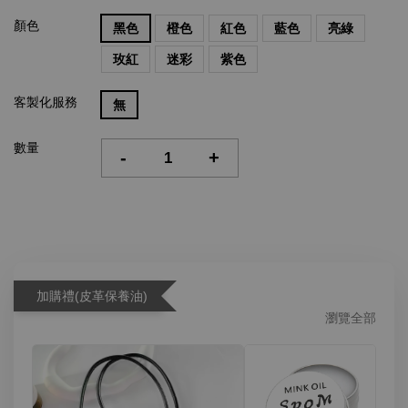
顏色
黑色
橙色
紅色
藍色
亮綠
玫紅
迷彩
紫色
客製化服務
無
數量
-
+
加購禮(皮革保養油)
瀏覽全部