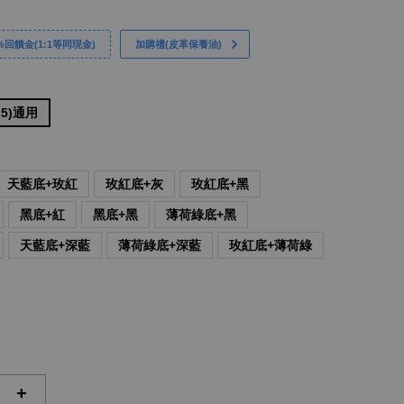
回饋金(1:1等同現金)
加購禮(皮革保養油)
/M5)通用
天藍底+玫紅
玫紅底+灰
玫紅底+黑
黑底+紅
黑底+黑
薄荷綠底+黑
天藍底+深藍
薄荷綠底+深藍
玫紅底+薄荷綠
+