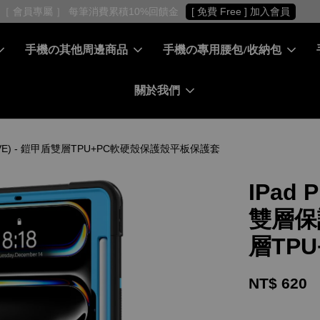
［ 會員專屬 ］ 每筆消費累積10%回饋金
[ 免費 Free ] 加入會員
手機の其他周邊商品
手機の專用腰包/收納包
關於我們
NCLUSIVE) - 鎧甲盾雙層TPU+PC軟硬殼保護殼平板保護套
IPad P
雙層保護
層TP
NT$ 620