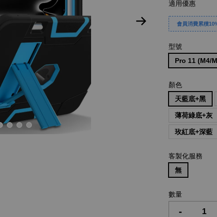
適用優惠
會員消費累積10%
型號
Pro 11 (M4
顏色
天藍底+黑
薄荷綠底+灰
玫紅底+深藍
客製化服務
無
數量
-