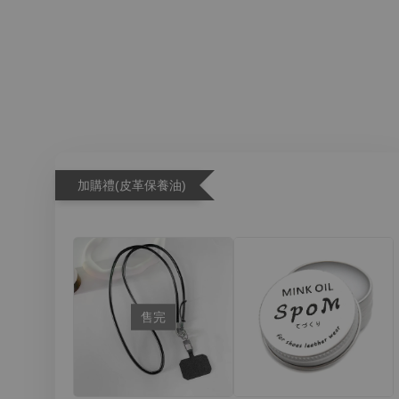
加購禮(皮革保養油)
售完