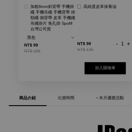
加粗8mm斜背帶 手機掛
高純度皮革保養油
繩 手機吊繩 手機背帶 掛
頸繩 側背帶 皮革 手機繩
吊繩掛片 免孔掛 SpoM
台灣公司貨
-
+
NT$ 99
NT$ 99
NT$ 135
NT$ 199
加入購物車
商品介紹
出貨時間
• 本月優惠活動