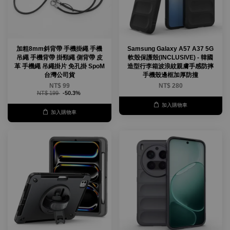
加粗8mm斜背帶 手機掛繩 手機
Samsung Galaxy A57 A37 5G
吊繩 手機背帶 掛頸繩 側背帶 皮
軟殼保護殼(INCLUSIVE) - 韓國
革 手機繩 吊繩掛片 免孔掛 SpoM
造型行李箱波浪紋親膚手感防摔
台灣公司貨
手機殼邊框加厚防撞
NT$ 99
NT$ 280
NT$ 199
-50.3%
加入購物車
加入購物車