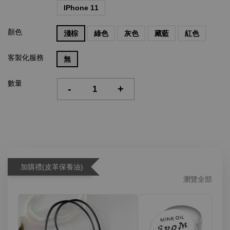
IPhone 11
顏色
淺棕
綠色
灰色
藏藍
紅色
客製化服務
無
數量
-
+
加購禮(皮革保養油)
瀏覽全部