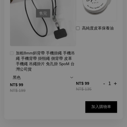
售完
高純度皮革保養油
加粗8mm斜背帶 手機掛繩 手機吊
繩 手機背帶 掛頸繩 側背帶 皮革
手機繩 吊繩掛片 免孔掛 SpoM 台
灣公司貨
-
+
NT$ 99
NT$ 99
NT$ 135
NT$ 199
加入購物車