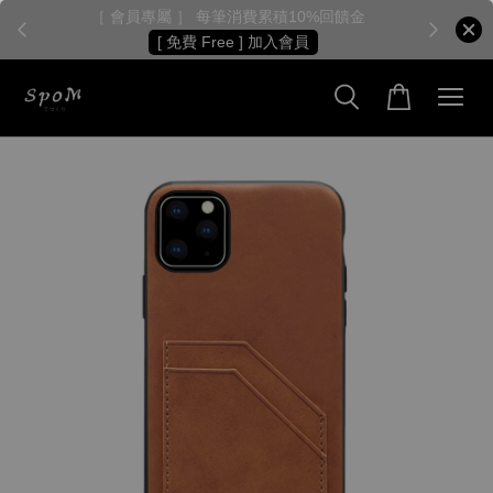
［ 會員專屬 ］ 每筆消費累積10%回饋金
［
[ 免費 Free ] 加入會員