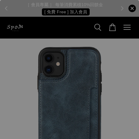
［ 會員專屬 ］ 每筆消費累積10%回饋金
［
[ 免費 Free ] 加入會員