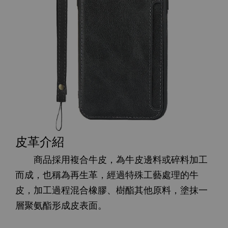
皮革介紹
商品採用複合牛皮，為牛皮邊料或碎料加工
而成，也稱為再生革，經過特殊工藝處理的牛
皮，加工過程混合橡膠、樹酯其他原料，塗抹一
層聚氨酯形成皮表面。