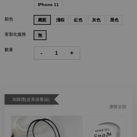
IPhone 11
顏色
藏藍
淺棕
紅色
灰色
黑色
客製化服務
無
數量
-
+
加購禮(皮革保養油)
瀏覽全部