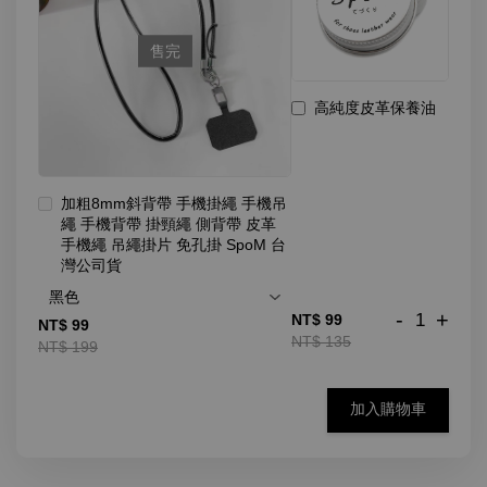
售完
高純度皮革保養油
加粗8mm斜背帶 手機掛繩 手機吊
繩 手機背帶 掛頸繩 側背帶 皮革
手機繩 吊繩掛片 免孔掛 SpoM 台
灣公司貨
-
+
NT$ 99
NT$ 99
NT$ 135
NT$ 199
加入購物車