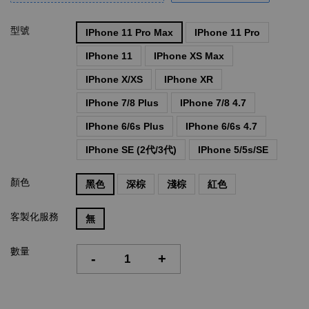
型號
IPhone 11 Pro Max
IPhone 11 Pro
IPhone 11
IPhone XS Max
IPhone X/XS
IPhone XR
IPhone 7/8 Plus
IPhone 7/8 4.7
IPhone 6/6s Plus
IPhone 6/6s 4.7
IPhone SE (2代/3代)
IPhone 5/5s/SE
顏色
黑色
深棕
淺棕
紅色
客製化服務
無
數量
-
+