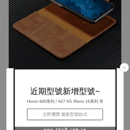
近期型號新增型號~
Honor 600系列 / A27 5G /Reno 16系列.等
立即瀏覽 最新型號款式