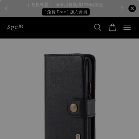
［ 會員專屬 ］ 每筆消費累積10%回饋金
［
[ 免費 Free ] 加入會員