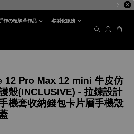
手作の植鞣革作品
客製化服務
e 12 Pro Max 12 mini 牛皮仿
殼(INCLUSIVE) - 拉鍊設計
手機套收納錢包卡片層手機殼
蓋