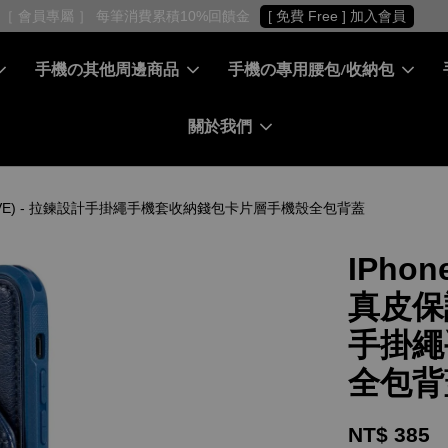
［ 會員專屬 ］ 每筆消費累積10%回饋金
[ 免費 Free ] 加入會員
手機の其他周邊商品
手機の專用腰包/收納包
關於我們
INCLUSIVE) - 拉鍊設計手掛繩手機套收納錢包卡片層手機殼全包背蓋
IPhon
真皮保護
手掛繩
全包背
NT$ 385