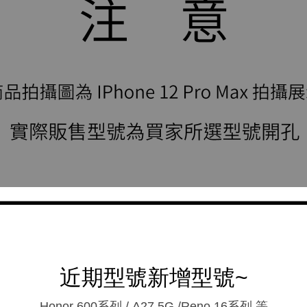
近期型號新增型號~
Honor 600系列 / A27 5G /Reno 16系列.等