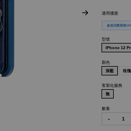
適用優惠
會員消費累積10%
型號
IPhone 12 P
顏色
深藍
玫
客製化服務
無
數量
-