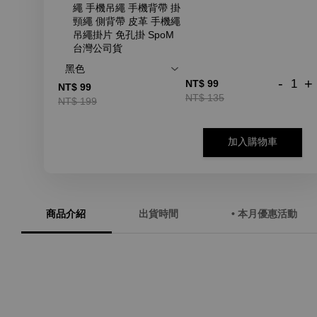
繩 手機吊繩 手機背帶 掛
頸繩 側背帶 皮革 手機繩
吊繩掛片 免孔掛 SpoM
台灣公司貨
-
+
NT$ 99
NT$ 99
NT$ 135
NT$ 199
加入購物車
商品介紹
出貨時間
• 本月優惠活動