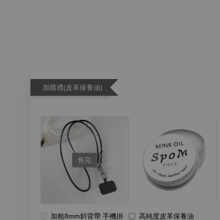
加購禮(皮革保養油)
售完
加粗8mm斜背帶 手機掛
高純度皮革保養油