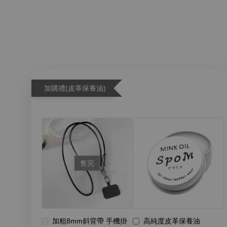
加購禮(皮革保養油)
售完
加粗8mm斜背帶 手機掛
高純度皮革保養油