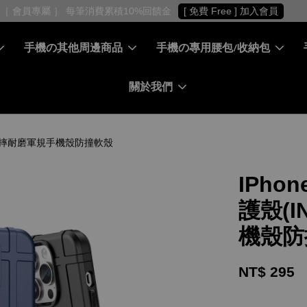
［ 會員專屬 ］ 每筆消費累積10%回饋金
[ 免費 Free ] 加入會員
手機の其他周邊商品
手機の專用腰包/收納包
關於我們
IVE) - 防摔耐磨軍規手機殼防撞軟殼
IPhone
護殼(I
機殼防
NT$ 295