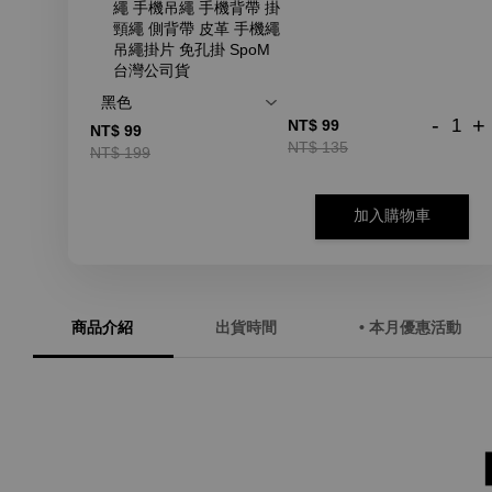
繩 手機吊繩 手機背帶 掛
頸繩 側背帶 皮革 手機繩
吊繩掛片 免孔掛 SpoM
台灣公司貨
-
+
NT$ 99
NT$ 99
NT$ 135
NT$ 199
加入購物車
商品介紹
出貨時間
• 本月優惠活動