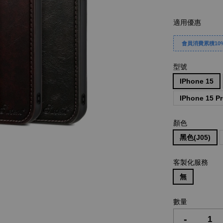
適用優惠
會員消費累積10%
型號
IPhone 15
IPhone 15 P
顏色
黑色(J05)
客製化服務
無
數量
-