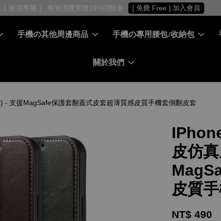
［ 會員專屬 ］ 每筆消費累積10%回饋金
[ 免費 Free ] 加入會員
手機の其他周邊商品
手機の專用腰包/收納包
關於我們
護套(MASK) - 支援MagSafe保護套翻蓋式皮套超薄質感皮質手機套側翻皮套
IPhone
皮仿真皮
Mag
皮質手
NT$ 490