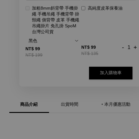
加粗8mm斜背帶 手機掛
高純度皮革保養油
繩 手機吊繩 手機背帶 掛
頸繩 側背帶 皮革 手機繩
吊繩掛片 免孔掛 SpoM
台灣公司貨
-
+
NT$ 99
NT$ 99
NT$ 135
NT$ 199
加入購物車
商品介紹
出貨時間
• 本月優惠活動