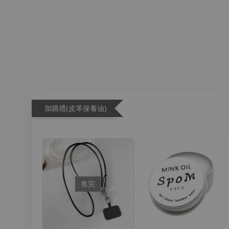
加購禮(皮革保養油)
售完