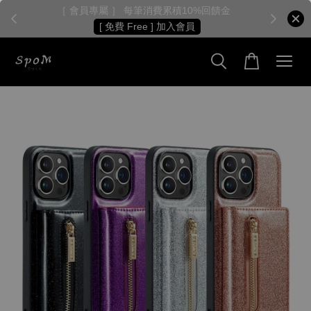
［ 會員專屬 ］ 每筆消費累積10%回饋金
［
[ 免費 Free ] 加入會員