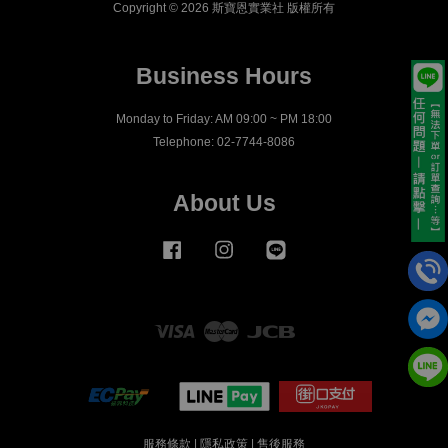
Copyright © 2026 斯寶恩實業社 版權所有
Business Hours
Monday to Friday: AM 09:00 ~ PM 18:00
Telephone: 02-7744-8086
About Us
Facebook
Instagram
Line
Visa
Master
JCB
服務條款
|
隱私政策
|
售後服務