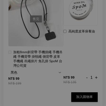
售完
高純度皮革保養油
加粗8mm斜背帶 手機掛繩 手機吊
繩 手機背帶 掛頸繩 側背帶 皮革
手機繩 吊繩掛片 免孔掛 SpoM 台
灣公司貨
-
+
NT$ 99
NT$ 99
NT$ 135
NT$ 199
加入購物車