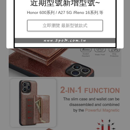
近期型號新增型號~
Honor 600系列 / A27 5G /Reno 16系列.等
立即瀏覽 最新型號款式