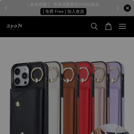
［ 會員專屬 ］ 每筆消費累積10%回饋金
［
[ 免費 Free ] 加入會員