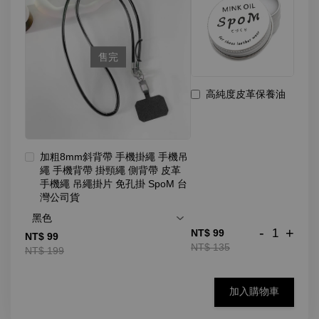
售完
高純度皮革保養油
加粗8mm斜背帶 手機掛繩 手機吊
繩 手機背帶 掛頸繩 側背帶 皮革
手機繩 吊繩掛片 免孔掛 SpoM 台
灣公司貨
-
+
NT$ 99
NT$ 99
NT$ 135
NT$ 199
加入購物車