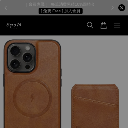
［ 會員專屬 ］ 每筆消費累積10%回饋金
［
[ 免費 Free ] 加入會員