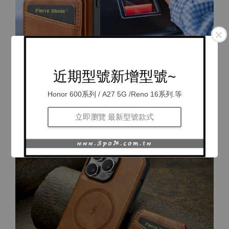
近期型號新增型號~
Honor 600系列 / A27 5G /Reno 16系列.等
立即瀏覽 最新型號款式