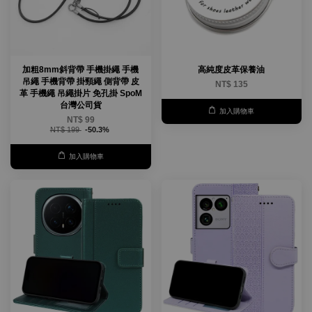
加粗8mm斜背帶 手機掛繩 手機
高純度皮革保養油
吊繩 手機背帶 掛頸繩 側背帶 皮
NT$ 135
革 手機繩 吊繩掛片 免孔掛 SpoM
台灣公司貨
加入購物車
NT$ 99
NT$ 199
-50.3%
加入購物車