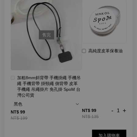
售完
高純度皮革保養油
加粗8mm斜背帶 手機掛繩 手機吊
繩 手機背帶 掛頸繩 側背帶 皮革
手機繩 吊繩掛片 免孔掛 SpoM 台
灣公司貨
-
+
NT$ 99
NT$ 99
NT$ 135
NT$ 199
加入購物車