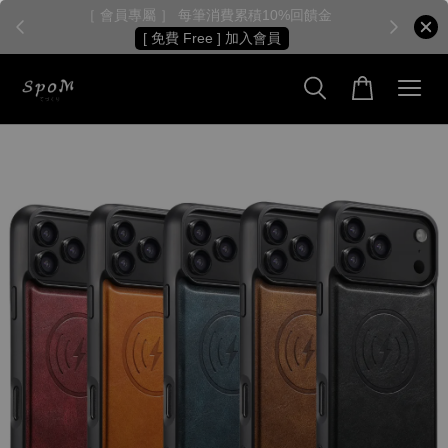
［ 會員專屬 ］ 每筆消費累積10%回饋金
［
[ 免費 Free ] 加入會員