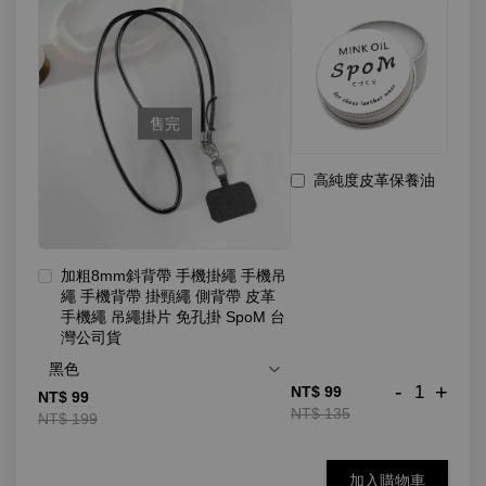
售完
高純度皮革保養油
加粗8mm斜背帶 手機掛繩 手機吊
繩 手機背帶 掛頸繩 側背帶 皮革
手機繩 吊繩掛片 免孔掛 SpoM 台
灣公司貨
-
+
NT$ 99
NT$ 99
NT$ 135
NT$ 199
加入購物車