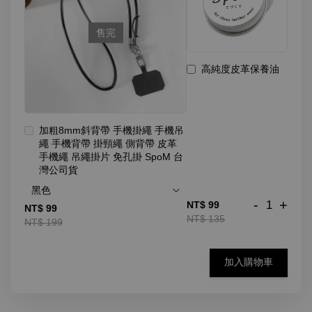
售完
高純度皮革保養油
加粗8mm斜背帶 手機掛繩 手機吊
繩 手機背帶 掛頸繩 側背帶 皮革
手機繩 吊繩掛片 免孔掛 SpoM 台
灣公司貨
-
+
NT$ 99
NT$ 99
NT$ 135
NT$ 199
加入購物車