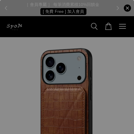
［ 會員專屬 ］ 每筆消費累積10%回饋金
［
[ 免費 Free ] 加入會員