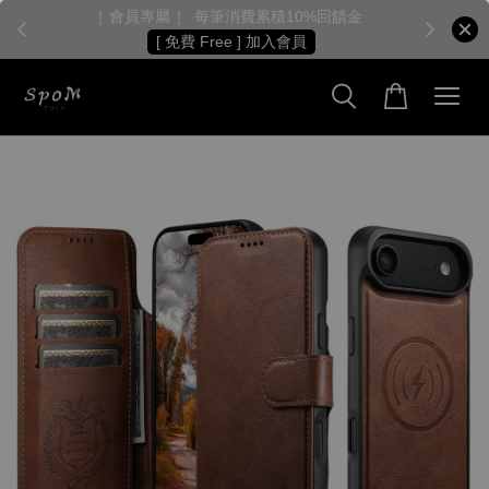
［ 會員專屬 ］ 每筆消費累積10%回饋金
［
[ 免費 Free ] 加入會員