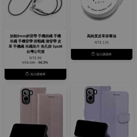
加粗8mm斜背帶 手機掛繩 手機
高純度皮革保養油
吊繩 手機背帶 掛頸繩 側背帶 皮
NT$ 135
革 手機繩 吊繩掛片 免孔掛 SpoM
台灣公司貨
加入購物車
NT$ 99
NT$ 199
-50.3%
加入購物車