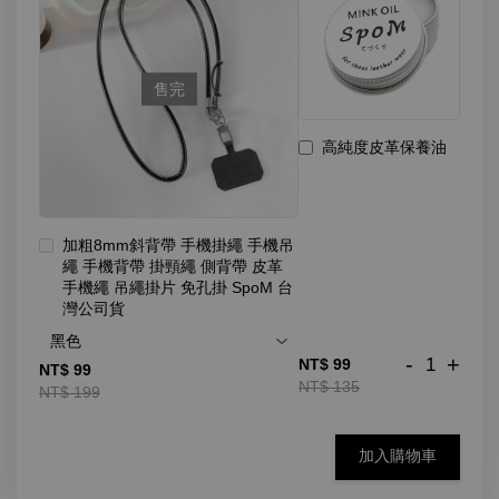
售完
高純度皮革保養油
加粗8mm斜背帶 手機掛繩 手機吊
繩 手機背帶 掛頸繩 側背帶 皮革
手機繩 吊繩掛片 免孔掛 SpoM 台
灣公司貨
-
+
NT$ 99
NT$ 99
NT$ 135
NT$ 199
加入購物車