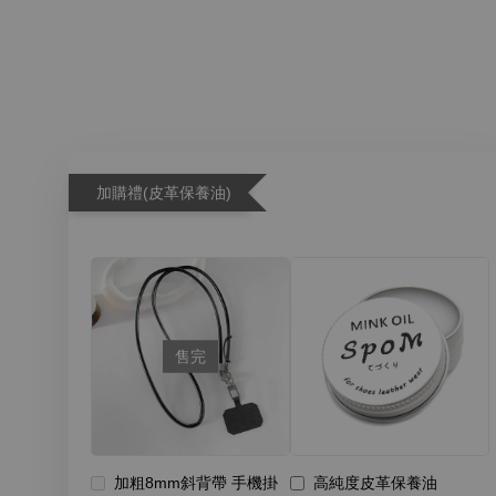
加購禮(皮革保養油)
售完
加粗8mm斜背帶 手機掛
高純度皮革保養油