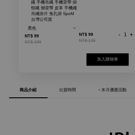
繩 手機吊繩 手機背帶 掛
頸繩 側背帶 皮革 手機繩
吊繩掛片 免孔掛 SpoM
台灣公司貨
-
+
NT$ 99
NT$ 99
NT$ 135
NT$ 199
加入購物車
商品介紹
出貨時間
• 本月優惠活動