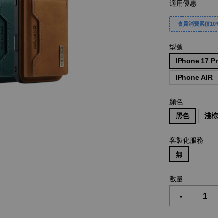
適用優惠
會員消費累積10%
型號
IPhone 17 P
IPhone AIR
顏色
黑色
淺
客製化服務
無
數量
-