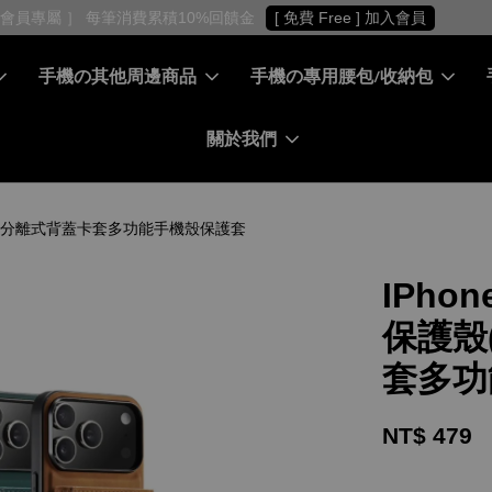
［ 會員專屬 ］ 每筆消費累積10%回饋金
[ 免費 Free ] 加入會員
手機の其他周邊商品
手機の專用腰包/收納包
關於我們
USIVE) - 分離式背蓋卡套多功能手機殼保護套
IPhone
保護殼(
套多功
NT$ 479