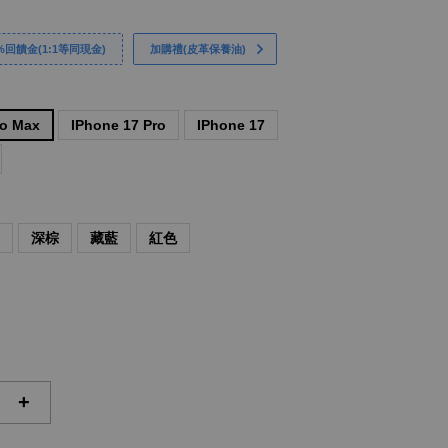
回饋金(1:1等同現金)
加購禮(皮革保養油)
ro Max
IPhone 17 Pro
IPhone 17
棕
深棕
藏藍
紅色
+