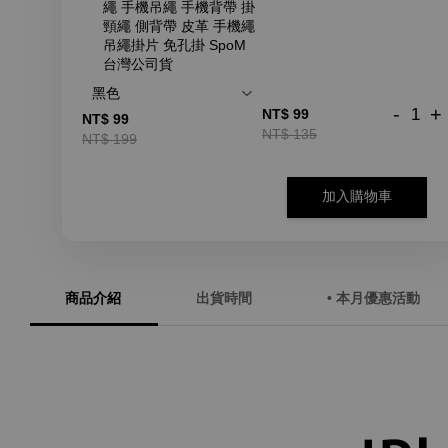
繩 手機吊繩 手機背帶 掛
頸繩 側背帶 皮革 手機繩
吊繩掛片 免孔掛 SpoM
台灣公司貨
-
+
NT$ 99
NT$ 99
NT$ 135
NT$ 199
加入購物車
商品介紹
出貨時間
• 本月優惠活動