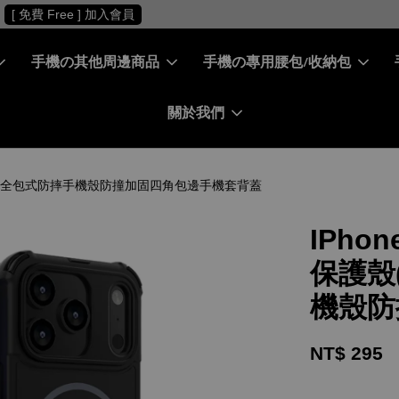
［ 會員專屬 ］ 每筆消費累積10%回饋金
[ 免費 Free ] 加入會員
手機の其他周邊商品
手機の專用腰包/收納包
關於我們
CLUSIVE) - 全包式防摔手機殼防撞加固四角包邊手機套背蓋
IPhone
保護殼(
機殼防
NT$ 295