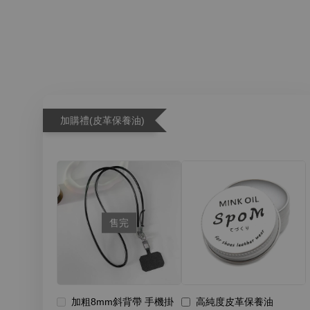
加購禮(皮革保養油)
售完
加粗8mm斜背帶 手機掛
高純度皮革保養油