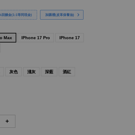
回饋金(1:1等同現金)
加購禮(皮革保養油)
ro Max
IPhone 17 Pro
IPhone 17
色
灰色
淺灰
深藍
酒紅
+