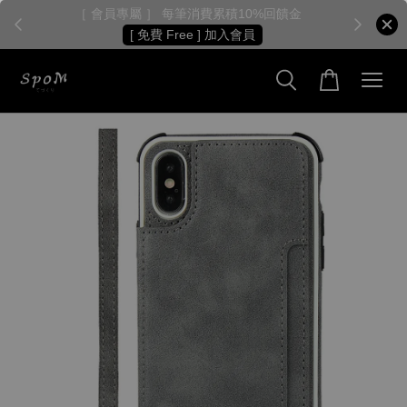
［ 會員專屬 ］ 每筆消費累積10%回饋金
［
[ 免費 Free ] 加入會員