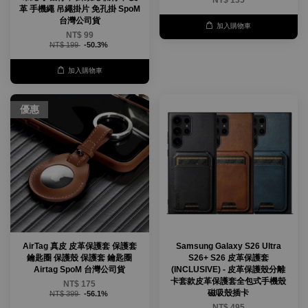
革 手機繩 吊繩掛片 免孔掛 SpoM
台灣公司貨
加入購物車
NT$ 99
NT$ 199
-50.3%
加入購物車
優惠
AirTag 真皮 皮革保護套 保護套
Samsung Galaxy S26 Ultra
鑰匙圈 保護殼 保護套 鑰匙圈
S26+ S26 皮革保護套
Airtag SpoM 台灣公司貨
(INCLUSIVE) - 皮革保護殼分離
卡套款皮革保護套全包式手機殼
NT$ 175
磁吸殼插卡
NT$ 399
-56.1%
NT$ 495