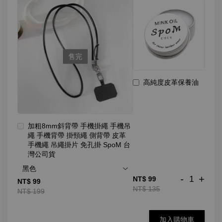
售完
高純度皮革保養油
加粗8mm斜背帶 手機掛繩 手機吊
繩 手機背帶 掛頸繩 側背帶 皮革
手機繩 吊繩掛片 免孔掛 SpoM 台
灣公司貨
-
+
NT$ 99
NT$ 99
NT$ 135
NT$ 199
加入購物車