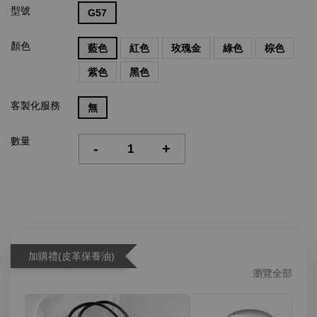
型號
G57
顏色
藍色
紅色
玫瑰金
綠色
棕色
紫色
黑色
客製化服務
無
數量
-
+
加購禮(皮革保養油)
瀏覽全部