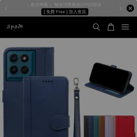
［ 會員專屬 ］ 每筆消費累積10%回饋金
［
[ 免費 Free ] 加入會員