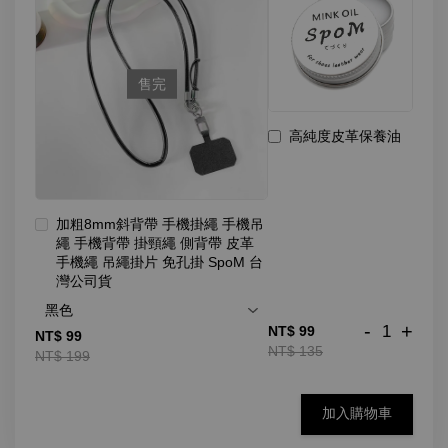
售完
高純度皮革保養油
加粗8mm斜背帶 手機掛繩 手機吊
繩 手機背帶 掛頸繩 側背帶 皮革
手機繩 吊繩掛片 免孔掛 SpoM 台
灣公司貨
-
+
NT$ 99
NT$ 99
NT$ 135
NT$ 199
加入購物車