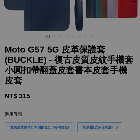
Moto G57 5G 皮革保護套
(BUCKLE) - 復古皮質皮紋手機套
小圓扣帶翻蓋皮套書本皮套手機
皮套
NT$ 315
適用優惠
會員消費累積10%回饋金(1:1等同現金)
加購禮(皮革保養油)