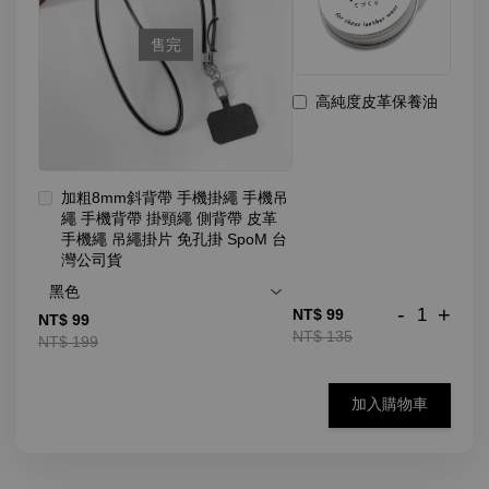
售完
高純度皮革保養油
加粗8mm斜背帶 手機掛繩 手機吊
繩 手機背帶 掛頸繩 側背帶 皮革
手機繩 吊繩掛片 免孔掛 SpoM 台
灣公司貨
-
+
NT$ 99
NT$ 99
NT$ 135
NT$ 199
加入購物車