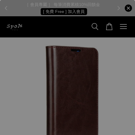
［ 會員專屬 ］ 每筆消費累積10%回饋金
［
[ 免費 Free ] 加入會員