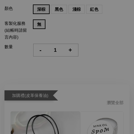
顏色
深棕
黑色
淺棕
紅色
客製化服務
無
(結帳時請留
言內容)
數量
-
+
加購禮(皮革保養油)
瀏覽全部