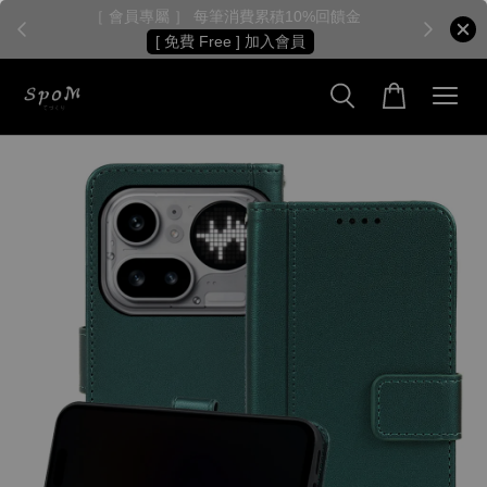
［ 會員專屬 ］ 每筆消費累積10%回饋金
［
[ 免費 Free ] 加入會員