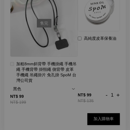
售完
高純度皮革保養油
加粗8mm斜背帶 手機掛繩 手機吊
繩 手機背帶 掛頸繩 側背帶 皮革
手機繩 吊繩掛片 免孔掛 SpoM 台
灣公司貨
-
+
NT$ 99
NT$ 99
NT$ 135
NT$ 199
加入購物車