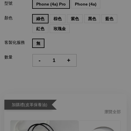
型號
Phone (4a) Pro
Phone (4a)
顏色
綠色
棕色
紫色
黑色
藍色
紅色
玫瑰金
客製化服務
無
數量
-
+
加購禮(皮革保養油)
瀏覽全部