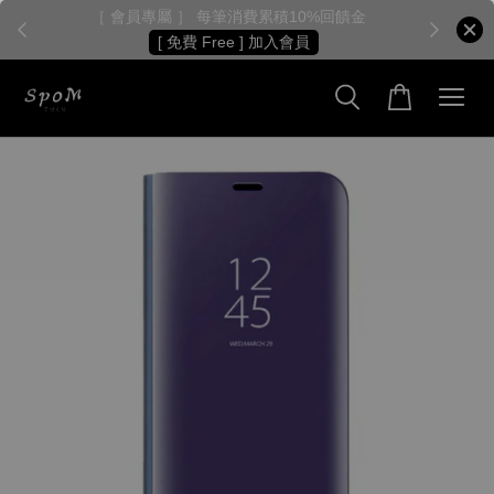
［ 會員專屬 ］ 每筆消費累積10%回饋金
［
[ 免費 Free ] 加入會員