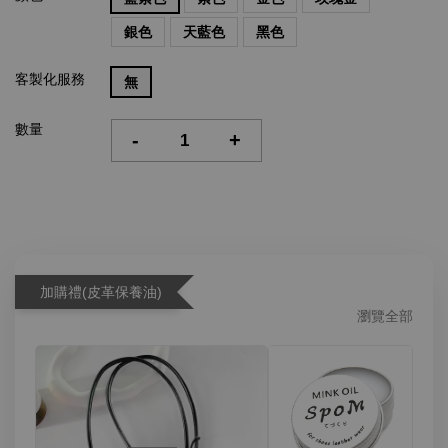
銀色
天藍色
黑色
客製化服務
無
數量
-
+
加購禮(皮革保養油)
瀏覽全部