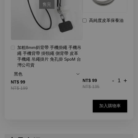
售完
高純度皮革保養油
加粗8mm斜背帶 手機掛繩 手機吊
繩 手機背帶 掛頸繩 側背帶 皮革
手機繩 吊繩掛片 免孔掛 SpoM 台
灣公司貨
-
+
NT$ 99
NT$ 99
NT$ 135
NT$ 199
加入購物車